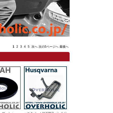
1
2
3
4
5
次へ
次の5ページへ
最後へ