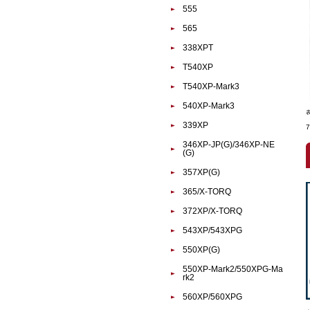
555
565
338XPT
T540XP
T540XP-Mark3
540XP-Mark3
339XP
346XP-JP(G)/346XP-NE
(G)
357XP(G)
365/X-TORQ
372XP/X-TORQ
543XP/543XPG
550XP(G)
550XP-Mark2/550XPG-Ma
rk2
560XP/560XPG