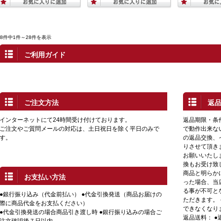
28件中1件～28件を表示
ご利用ガイド
ご注文方法
返
インターネットにて24時間受け付けております。
返品期限・条
ご注文やご質問メールの対応は、土日祝日を除く平日のみで
で動作出来な
す。
の返品交換、
りさせて頂き
お願いいたし
換もお受け致
商品と明らか
お支払い方法
った場合、当
る事が不可と
●銀行振り込み（代金前払い） ●代金引換発送（商品お届けの
ただきます。
際に商品代金をお支払ください）
できなくなり
●代金引換発送の場合商品引き渡し時 ●銀行振り込みの場合ご
返品送料： 
注文確認後７日以内