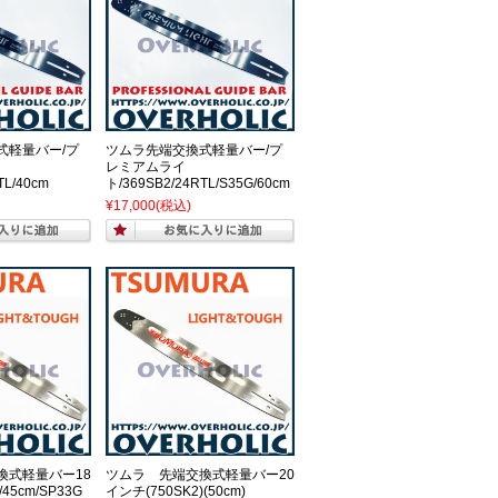
式軽量バー/プ
ツムラ先端交換式軽量バー/プ
レミアムライ
TL/40cm
ト/369SB2/24RTL/S35G/60cm
¥17,000
(税込)
換式軽量バー18
ツムラ 先端交換式軽量バー20
/45cm/SP33G
インチ(750SK2)(50cm)