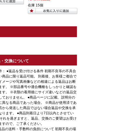
在庫 15個
品・交換について
件： ●返品を受け付ける条件 初期不良等の不具合
い商品に限り返品可能。 到着後、お客様ご都合で
イメージや写真画像などの相違による返品はお断
ます。 ※部品番号や適合機種をしっかりと確認を
ます。 ※衣類の着用後にサイズ違いなどの返品交
しておりません。 ●商品ページに記載、説明分の
に異なる商品であった場合。 ※商品が使用済であ
店から発送した商品ではない場合返品や交換を承
なります。 ●商品到着日より7日以内とさせてい
 それを過ぎますと、返品、交換のご要望はお受け
ますので、ご了承ください。
●返品の送料・手数料の負担について 初期不良の場