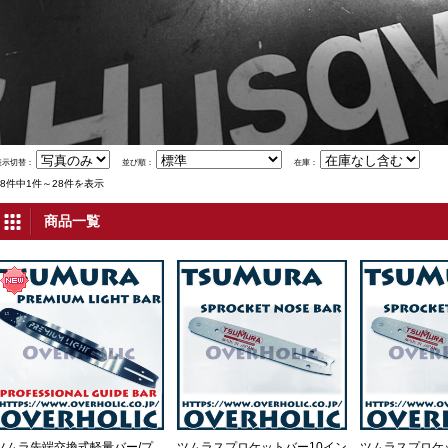
表示切替：
並び順：
在庫：
28件中1件～28件を表示
商品一覧
ツムラ先端交換式軽量バー/プ
ツムラスプロケットバー10イン
ツムラスプロケ