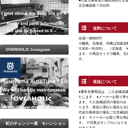
●代金引換発送の場合商品引き渡
注文確認後７日以内
送料について
全国一律880円
※離島、北海道、沖縄は別途送
\1,800～\9,000）、（北海道 
OVERHOLIC Instagram
ます。※商品サイズで離島、北
す。
発送について
●通常在庫商品は、ご入金確認
たします。 ●メーカーお取り寄
ます。※入金確認済の場合のみ
ります。発送が遅れた場合も当店
代金引換発送の場合ご注文確認
ます。※メーカーお取り寄せ商
す。 ※写真はサンプルになり
町のチェンソー屋 キハンショッ
があります。