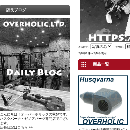
店長ブログ
表示切替：
並び順：
2件中1件～2件を表示
商品一覧
こんにちは！オーバーホリックの秋好です。
ハスクバーナ・ゼノアパーツ専門店でござい
ます。
店長日記はこちら >>
ハスクバーナ純正部品調整ピン