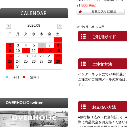
¥1,800
(税込)
2026/08
2件中1件～2件を表示
日
月
火
水
木
金
土
ご利用ガイド
1
2
3
4
5
6
7
8
9
10
11
12
13
14
15
16
17
18
19
20
21
22
23
24
25
26
27
28
29
ご注文方法
30
31
インターネットにて24時間受
■
■
今日
定休日
ご注文やご質問メールの対応は
す。
OVERHOLIC twitter
お支払い方法
●銀行振り込み（代金前払い） 
際に商品代金をお支払ください