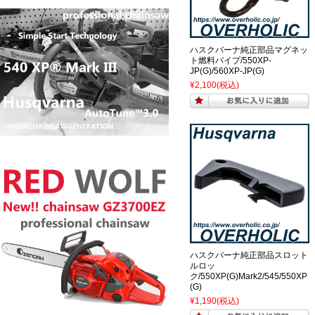
ハスクバーナ純正部品マグネッ
ト燃料パイプ/550XP-
JP(G)/560XP-JP(G)
¥2,100
(税込)
ハスクバーナ純正部品スロット
ルロッ
ク/550XP(G)Mark2/545/550XP
(G)
¥1,190
(税込)