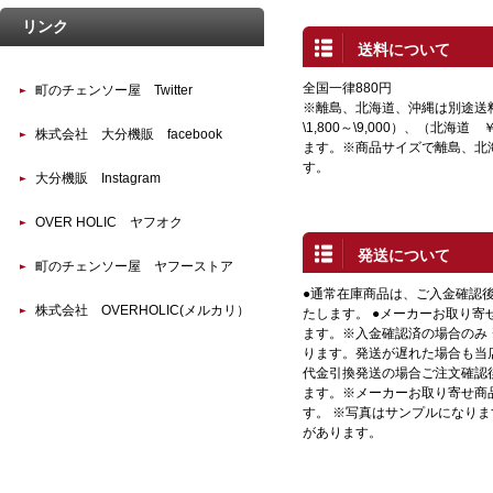
リンク
送料について
全国一律880円
町のチェンソー屋 Twitter
※離島、北海道、沖縄は別途送
\1,800～\9,000）、（北海道 
株式会社 大分機販 facebook
ます。※商品サイズで離島、北
す。
大分機販 Instagram
OVER HOLIC ヤフオク
発送について
町のチェンソー屋 ヤフーストア
●通常在庫商品は、ご入金確認
株式会社 OVERHOLIC(メルカリ）
たします。 ●メーカーお取り寄
ます。※入金確認済の場合のみ
ります。発送が遅れた場合も当店
代金引換発送の場合ご注文確認
ます。※メーカーお取り寄せ商
す。 ※写真はサンプルになり
があります。