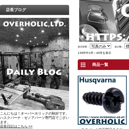
店長ブログ
表示切替：
並び順：
139件中1件～40件を表示
商品一覧
こんにちは！オーバーホリックの秋好です。
ハスクバーナ・ゼノアパーツ専門店でござい
ます。
店長日記はこちら >>