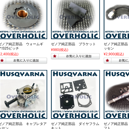
ゼノア純正部品 ウォームギ
ゼノア純正部品 ブラケット
ゼノア純正部品
ア/325ピッチ
ッセン
¥980
(税込)
¥2,400
(税込)
¥2,900
(税込)
ゼノア純正部品 キャブレタア
ゼノア純正部品 ダイヤフラム
ゼノア純正部品
ッセン
キット
フト