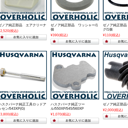
ゼノア純正部品 エアクリーナ
ゼノア純正部品 ワッシャー/1
ゼノア純正部品
個
グ/1個
¥2,520
(税込)
¥390
(税込)
¥110
(税込)
ハスクバーナ純正工具ロッドア
ハスクバーナ純正ツー
ゼノア純正部品
ッセン/543XP(G)
ル/550XP/545/560XP
¥2,000
(税込)
¥3,800
(税込)
¥1,070
(税込)