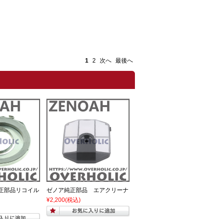
1
2
次へ
最後へ
正部品リコイル
ゼノア純正部品 エアクリーナ
¥2,200
(税込)