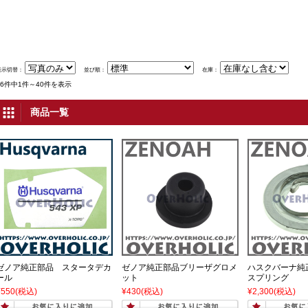
表示切替：
並び順：
在庫：
56件中1件～40件を表示
商品一覧
ゼノア純正部品 スタータデカ
ゼノア純正部品ブリーザグロメ
ハスクバーナ純
ール
ット
スプリング
¥550
(税込)
¥430
(税込)
¥2,300
(税込)