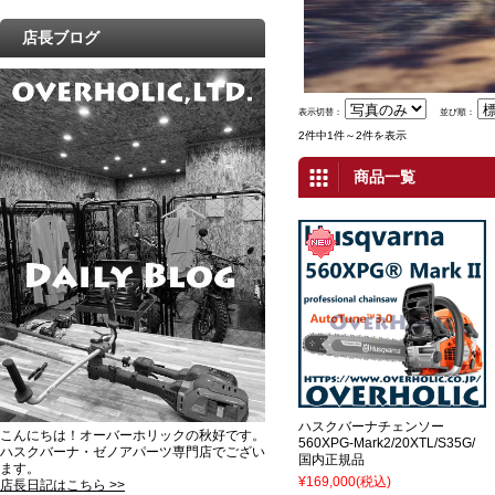
店長ブログ
表示切替：
並び順：
2件中1件～2件を表示
商品一覧
ハスクバーナチェンソー
こんにちは！オーバーホリックの秋好です。
560XPG-Mark2/20XTL/S35G/
ハスクバーナ・ゼノアパーツ専門店でござい
国内正規品
ます。
¥169,000
(税込)
店長日記はこちら >>