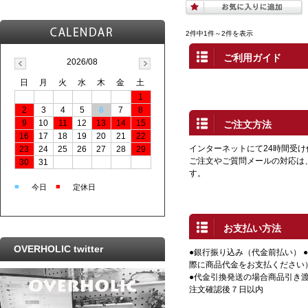
2件中1件～2件を表示
ご利用ガイド
2026/08
日
月
火
水
木
金
土
1
2
3
4
5
6
7
8
9
10
11
12
13
14
15
ご注文方法
16
17
18
19
20
21
22
インターネットにて24時間受
23
24
25
26
27
28
29
ご注文やご質問メールの対応は
30
31
す。
■
■
今日
定休日
お支払い方法
OVERHOLIC twitter
●銀行振り込み（代金前払い） 
際に商品代金をお支払ください
●代金引換発送の場合商品引き渡
注文確認後７日以内