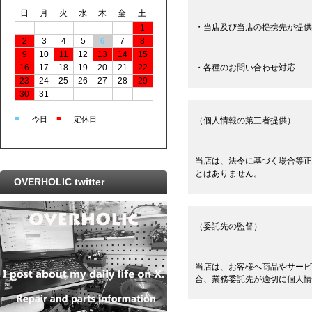
日
月
火
水
木
金
土
・当店及び当店の提携先が提供
1
2
3
4
5
6
7
8
9
10
11
12
13
14
15
16
17
18
19
20
21
22
・各種のお問い合わせ対応
23
24
25
26
27
28
29
30
31
■
■
今日
定休日
（個人情報の第三者提供）
当店は、法令に基づく場合等正
とはありません。
OVERHOLIC twitter
（委託先の監督）
当店は、お客様へ商品やサービ
合、業務委託先が適切に個人情