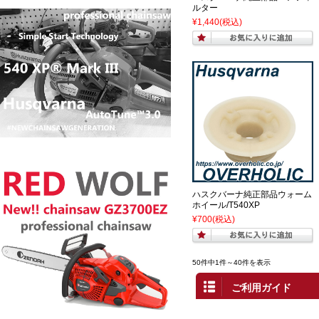
ルター
¥1,440
(税込)
ハスクバーナ純正部品ウォーム
ホイール/T540XP
¥700
(税込)
50件中1件～40件を表示
ご利用ガイド