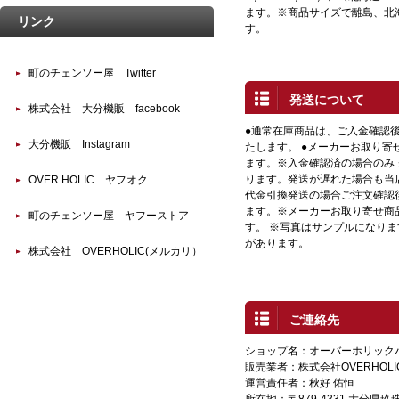
ます。※商品サイズで離島、北
リンク
す。
町のチェンソー屋 Twitter
発送について
株式会社 大分機販 facebook
●通常在庫商品は、ご入金確認
大分機販 Instagram
たします。 ●メーカーお取り寄
ます。※入金確認済の場合のみ
ります。発送が遅れた場合も当店
OVER HOLIC ヤフオク
代金引換発送の場合ご注文確認
ます。※メーカーお取り寄せ商
町のチェンソー屋 ヤフーストア
す。 ※写真はサンプルになり
があります。
株式会社 OVERHOLIC(メルカリ）
ご連絡先
ショップ名：オーバーホリック
販売業者：株式会社OVERHOLI
運営責任者：秋好 佑恒
所在地：〒879-4331 大分県