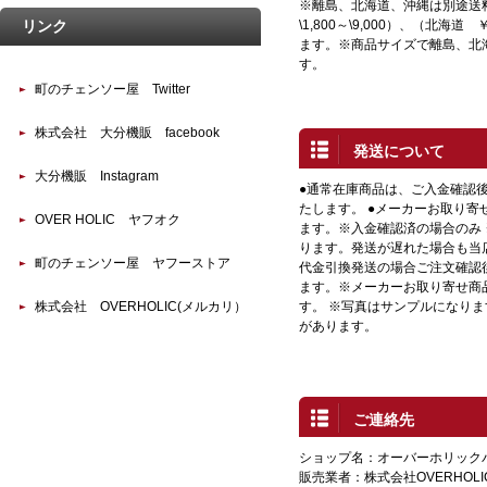
※離島、北海道、沖縄は別途送
\1,800～\9,000）、（北海道 
リンク
ます。※商品サイズで離島、北
す。
町のチェンソー屋 Twitter
株式会社 大分機販 facebook
発送について
大分機販 Instagram
●通常在庫商品は、ご入金確認
たします。 ●メーカーお取り寄
OVER HOLIC ヤフオク
ます。※入金確認済の場合のみ
ります。発送が遅れた場合も当店
町のチェンソー屋 ヤフーストア
代金引換発送の場合ご注文確認
ます。※メーカーお取り寄せ商
す。 ※写真はサンプルになり
株式会社 OVERHOLIC(メルカリ）
があります。
ご連絡先
ショップ名：オーバーホリック
販売業者：株式会社OVERHOLI