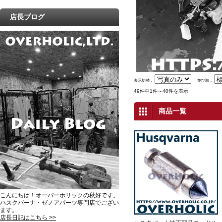
店長ブログ
表示切替：
並び順：
49件中1件～40件を表示
商品一覧
こんにちは！オーバーホリックの秋好です。
ハスクバーナ・ゼノアパーツ専門店でござい
ます。
店長日記はこちら >>