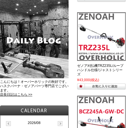
ゼノア刈払機TRZ235L/ループ
ハンドル仕様/ジャストシリー
ズ
¥43,000
(税込)
こんにちは！オーバーホリックの秋好です。
ハスクバーナ・ゼノアパーツ専門店でござい
ます。
店長日記はこちら >>
2026/08