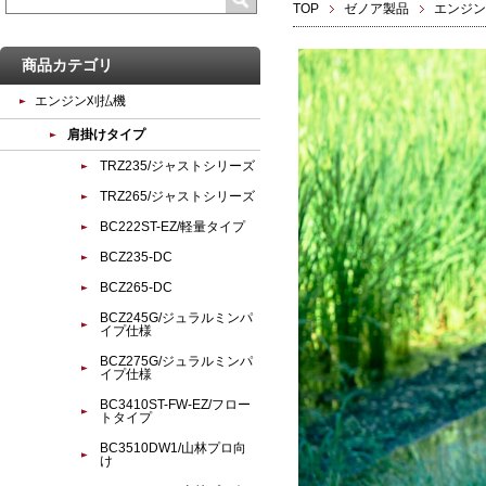
TOP
ゼノア製品
エンジン
商品カテゴリ
エンジン刈払機
肩掛けタイプ
TRZ235/ジャストシリーズ
TRZ265/ジャストシリーズ
BC222ST-EZ/軽量タイプ
BCZ235-DC
BCZ265-DC
BCZ245G/ジュラルミンパ
イプ仕様
BCZ275G/ジュラルミンパ
イプ仕様
BC3410ST-FW-EZ/フロー
トタイプ
BC3510DW1/山林プロ向
け