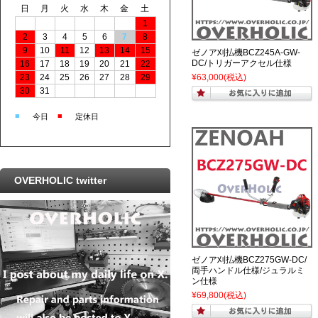
日
月
火
水
木
金
土
1
2
3
4
5
6
7
8
9
10
11
12
13
14
15
ゼノア刈払機BCZ245A-GW-
DC/トリガーアクセル仕様
16
17
18
19
20
21
22
¥63,000
(税込)
23
24
25
26
27
28
29
30
31
■
■
今日
定休日
OVERHOLIC twitter
ゼノア刈払機BCZ275GW-DC/
両手ハンドル仕様/ジュラルミ
ン仕様
¥69,800
(税込)