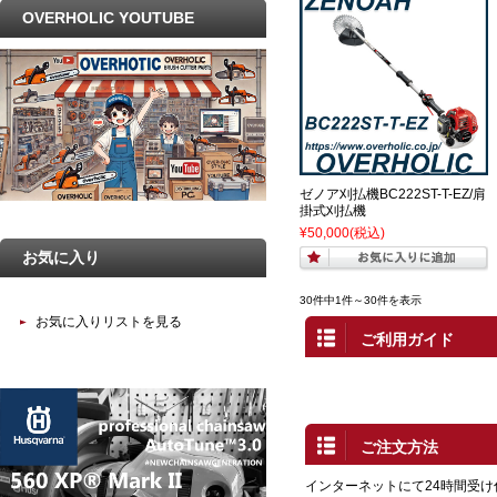
OVERHOLIC YOUTUBE
ゼノア刈払機BC222ST-T-EZ/肩
掛式刈払機
¥50,000
(税込)
お気に入り
30件中1件～30件を表示
お気に入りリストを見る
ご利用ガイド
ご注文方法
インターネットにて24時間受