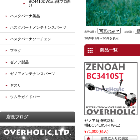
BC4410DW1/山林プロ向
け
ハスクバーナ製品
ハスクバーナメンテナンスパーツ
表示切替：
並び順：
30件中1件～30件を表示
ハスクバーナソーチェン
商品一覧
プラグ
ゼノア製品
ゼノアメンテナンスパーツ
ヤスリ
ツムラガイドバー
店長ブログ
ゼノア肩掛式刈払
機/BC3410ST-FW-EZ
¥71,000
(税込)