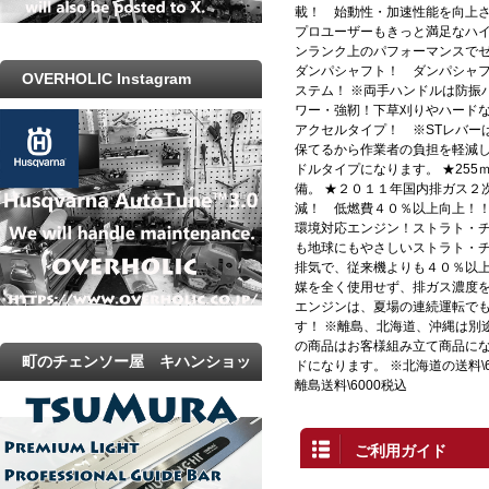
載！ 始動性・加速性能を向上さ
プロユーザーもきっと満足なハイ
ンランク上のパフォーマンスでゼ
ダンパシャフト！ ダンパシャ
OVERHOLIC Instagram
ステム！ ※両手ハンドルは防振
ワー・強靭！下草刈りやハードな
アクセルタイプ！ ※STレバー
保てるから作業者の負担を軽減し
ドルタイプになります。 ★255
備。 ★２０１１年国内排ガス２
減！ 低燃費４０％以上向上！！
環境対応エンジン！ストラト・チ
も地球にもやさしいストラト・
排気で、従来機よりも４０％以
媒を全く使用せず、排ガス濃度
エンジンは、夏場の連続運転で
す！ ※離島、北海道、沖縄は別
の商品はお客様組み立て商品にな
町のチェンソー屋 キハンショッ
ドになります。 ※北海道の送料\60
離島送料\6000税込
プ
ご利用ガイド