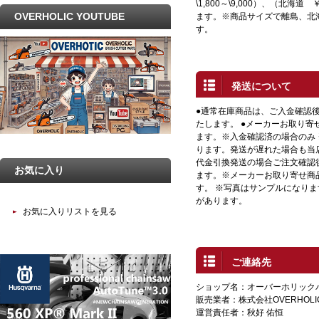
\1,800～\9,000）、（北海道 
OVERHOLIC YOUTUBE
ます。※商品サイズで離島、北
す。
発送について
●通常在庫商品は、ご入金確認
たします。 ●メーカーお取り寄
ます。※入金確認済の場合のみ
ります。発送が遅れた場合も当店
代金引換発送の場合ご注文確認
お気に入り
ます。※メーカーお取り寄せ商
す。 ※写真はサンプルになり
があります。
お気に入りリストを見る
ご連絡先
ショップ名：オーバーホリック
販売業者：株式会社OVERHOLI
運営責任者：秋好 佑恒