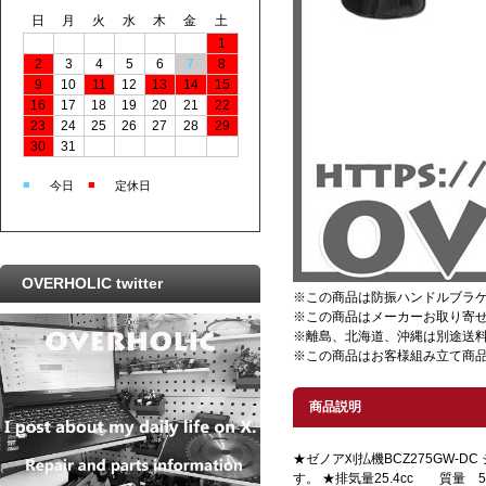
日
月
火
水
木
金
土
1
2
3
4
5
6
7
8
9
10
11
12
13
14
15
16
17
18
19
20
21
22
23
24
25
26
27
28
29
30
31
■
■
今日
定休日
OVERHOLIC twitter
※この商品は防振ハンドルブラ
※この商品はメーカーお取り寄
※離島、北海道、沖縄は別途送
※この商品はお客様組み立て商
商品説明
★ゼノア刈払機BCZ275GW-D
す。 ★排気量25.4cc 質量 