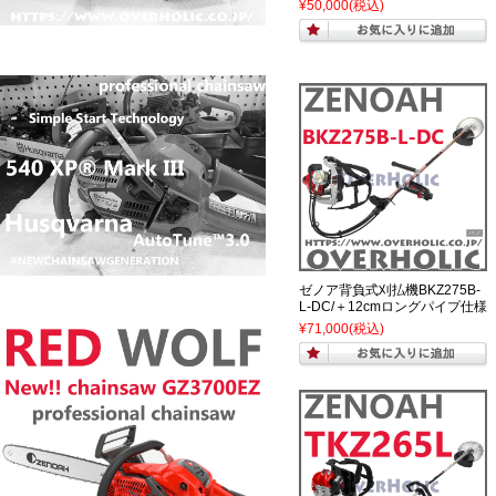
¥50,000
(税込)
ゼノア背負式刈払機BKZ275B-
L-DC/＋12cmロングパイプ仕様
¥71,000
(税込)