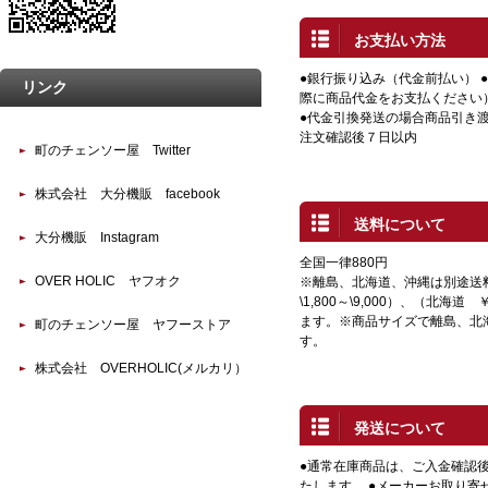
お支払い方法
●銀行振り込み（代金前払い） 
リンク
際に商品代金をお支払ください
●代金引換発送の場合商品引き渡
注文確認後７日以内
町のチェンソー屋 Twitter
株式会社 大分機販 facebook
送料について
大分機販 Instagram
全国一律880円
OVER HOLIC ヤフオク
※離島、北海道、沖縄は別途送
\1,800～\9,000）、（北海道 
ます。※商品サイズで離島、北
町のチェンソー屋 ヤフーストア
す。
株式会社 OVERHOLIC(メルカリ）
発送について
●通常在庫商品は、ご入金確認
たします。 ●メーカーお取り寄