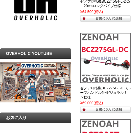
ゼノア刈払機BCZ245GT-L-DC/
＋20cmロングパイプ仕様
¥64,500
(税込)
OVERHOLIC YOUTUBE
ゼノア刈払機BCZ275GL-DC/ル
ープハンドル仕様/ジュラルミ
ン仕様
¥69,000
(税込)
お気に入り