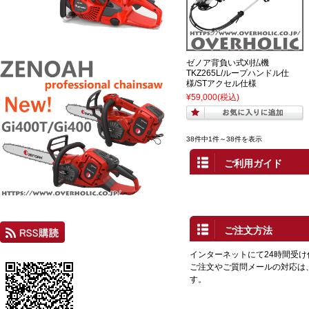
ゼノア背負い式刈払機
TKZ265L/ループハンドル仕
様/STアクセル仕様
¥59,000
(税込)
38件中1件～38件を表示
ご利用ガイド
ご注文方法
インターネットにて24時間受
ご注文やご質問メールの対応は
す。