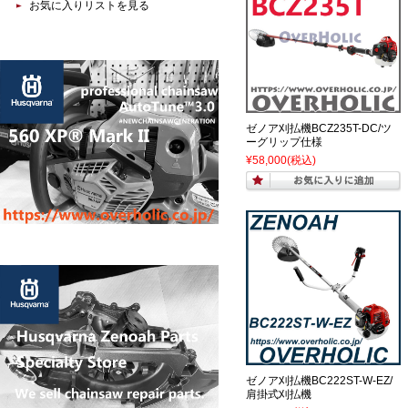
お気に入りリストを見る
ゼノア刈払機BCZ235T-DC/ツ
ーグリップ仕様
¥58,000
(税込)
ゼノア刈払機BC222ST-W-EZ/
肩掛式刈払機