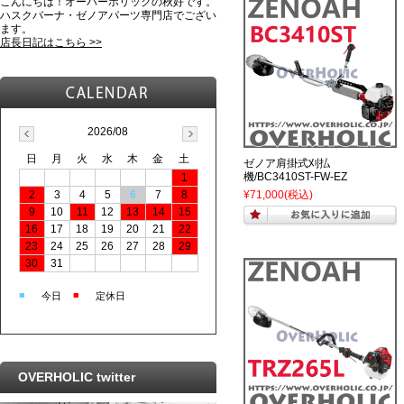
こんにちは！オーバーホリックの秋好です。
ハスクバーナ・ゼノアパーツ専門店でござい
ます。
店長日記はこちら >>
2026/08
日
月
火
水
木
金
土
ゼノア肩掛式刈払
機/BC3410ST-FW-EZ
1
2
3
4
5
6
7
8
¥71,000
(税込)
9
10
11
12
13
14
15
16
17
18
19
20
21
22
23
24
25
26
27
28
29
30
31
■
■
今日
定休日
OVERHOLIC twitter