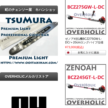
町のチェンソー屋 キハンショッ
プ
ゼノア刈払機BCZ275GW-L-
DC/＋20cmロングパイプ仕様
¥73,000
(税込)
OVERHOLICメルカリストア