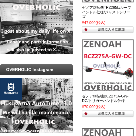
ゼノア刈払機TRZ265L/ループ
ハンドル仕様/ジャストシリー
ズ
¥47,000
(税込)
OVERHOLIC Instagram
ゼノア刈払機BCZ275A-GW-
DC/トリガーハンドル仕様
¥70,000
(税込)