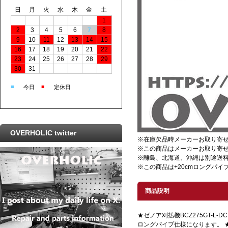
日
月
火
水
木
金
土
1
2
3
4
5
6
7
8
9
10
11
12
13
14
15
16
17
18
19
20
21
22
23
24
25
26
27
28
29
30
31
■
■
今日
定休日
OVERHOLIC twitter
※在庫欠品時メーカーお取り寄
※この商品はメーカーお取り寄
※離島、北海道、沖縄は別途送
※この商品は+20cmロングパイ
商品説明
★ゼノア刈払機BCZ275GT-L-
ロングパイプ仕様になります。 