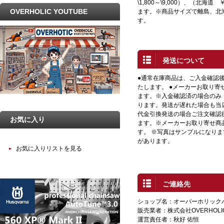
\1,800～\9,000）、（北海道 
OVERHOLIC YOUTUBE
ます。※商品サイズで離島、北
す。
発送について
●通常在庫商品は、ご入金確認
たします。 ●メーカーお取り寄
ます。※入金確認済の場合のみ
ります。発送が遅れた場合も当店
代金引換発送の場合ご注文確認
お気に入り
ます。※メーカーお取り寄せ商
す。 ※写真はサンプルになり
があります。
お気に入りリストを見る
ご連絡先
ショップ名：オーバーホリック
販売業者：株式会社OVERHOLI
運営責任者：秋好 佑恒