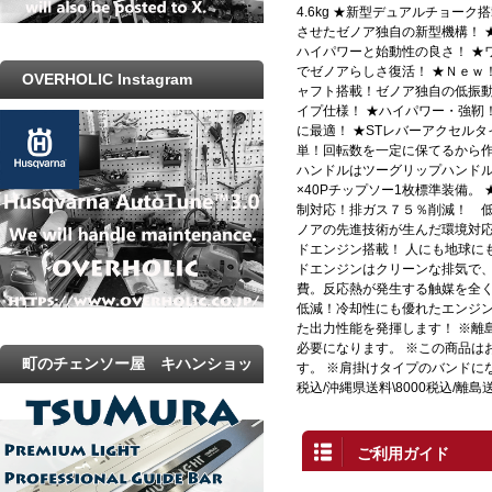
4.6kg ★新型デュアルチョー
させたゼノア独自の新型機構！ 
ハイパワーと始動性の良さ！ ★
でゼノアらしさ復活！ ★Ｎｅｗ
OVERHOLIC Instagram
ャフト搭載！ゼノア独自の低振動シ
イプ仕様！ ★ハイパワー・強靭
に最適！ ★STレバーアクセル
単！回転数を一定に保てるから作
ハンドルはツーグリップハンドル
×40Pチップソー1枚標準装備。
制対応！排ガス７５％削減！ 低
ノアの先進技術が生んだ環境対
ドエンジン搭載！ 人にも地球に
ドエンジンはクリーンな排気で
費。反応熱が発生する触媒を全
低減！冷却性にも優れたエンジ
た出力性能を発揮します！ ※離
必要になります。 ※この商品は
町のチェンソー屋 キハンショッ
す。 ※肩掛けタイプのバンドにな
税込/沖縄県送料\8000税込/離島送
プ
ご利用ガイド