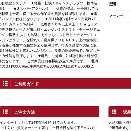
の低振動システム！ ★軽量・軽快！９インチチップソー標準装
型番:
備！ ★STレバーアクセル！ 操作が簡単。手を離しても
回転数を一定に保てるから作業者の負担を軽減致します。 ★両
メーカー:
手ハンドル仕様になります。 ★2011年国内排ガス２次規制対
応！排ガス７５％削減！ 低燃費４０％以上向上！！ ★ゼノア
の先進技術が生んだ環境対応エンジン！ストラト・チャージドエ
ンジン搭載！ 人にも地球にもやさしいストラト・チャージドエ
ンジンはクリーンな排気で、従来機よりも４０％以上の低燃費。
反応熱が発生する触媒を全く使用せず、排ガス濃度を大幅に低
減！冷却性にも優れたエンジンは、夏場の連続運転でも安定した
出力性能を発揮します！ ★離島、北海道、沖縄は別途送料が必
要になります。 ※この商品はお客様組み立て商品です。 ※北海
道の送料\6000税込/沖縄県送料\8000税込/離島送料\6000税込
ご利用ガイド
ご注文方法
返
インターネットにて24時間受け付けております。
返品期限・条
ご注文やご質問メールの対応は、土日祝日を除く平日のみで
で動作出来な