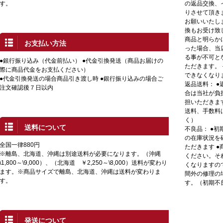
す。
の返品交換、
りさせて頂き
お願いいたし
換もお受け致
商品と明らか
お支払い方法
った場合、当
る事が不可と
●銀行振り込み（代金前払い） ●代金引換発送（商品お届けの
ただきます。
際に商品代金をお支払ください）
できなくなり
●代金引換発送の場合商品引き渡し時 ●銀行振り込みの場合ご
返品送料： 
注文確認後７日以内
合は当社が負
担いただきま
送料、手数料
く）
送料について
不良品： ●
の在庫状況を
全国一律880円
ただきます 
※離島、北海道、沖縄は別途送料が必要になります。（沖縄
ください。そ
\1,800～\9,000）、（北海道 ￥2,250～\8,000）送料が変わり
くなりますの
ます。※商品サイズで離島、北海道、沖縄は送料が変わりま
間外の修理の
す。
す。（初期不
発送について