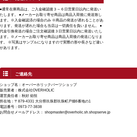
●通常在庫商品は、ご入金確認後３～６日営業日以内に発送い
たします。 ●メーカーお取り寄せ商品は商品入荷後に発送致し
ます。※入金確認済の場合のみ ※商品の発送が遅れることがあ
ります。発送が遅れた場合も当店は一切責任を負いません。 ●
代金引換発送の場合ご注文確認後３日営業日以内に発送いたし
ます。※メーカーお取り寄せ商品は商品入荷後の発送になりま
す。 ※写真はサンプルになりますので実際の形や長さなど違い
があります。
ご連絡先
ショップ名：オーバーホリックパーツショップ
販売業者：株式会社OVERHOLIC
運営責任者：秋好 佑恒
所在地：〒879-4331 大分県玖珠郡玖珠町戸畑6番地の1
電話番号：0973-77-3838
お問合せメールアドレス：
shopmaster@overholic.sh.shopserve.jp