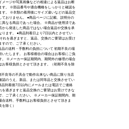
イメージや写真画像などの相違による返品はお断
ます。 ※部品番号や適合機種をしっかりと確認を
ます。 ※衣類の着用後にサイズ違いなどの返品交
しておりません。 ●商品ページに記載、説明分の
に異なる商品であった場合。 ※商品が使用済であ
店から発送した商品ではない場合返品や交換を承
なります。 ●商品到着日より7日以内とさせてい
 それを過ぎますと、返品、交換のご要望はお受け
ますので、ご了承ください。
●返品の送料・手数料の負担について 初期不良の場
担いたします。 お客様都合の場合はお客様にご負
す。 ※メーカー保証期間内、期間外の修理の場合
はお客様負担とさせて頂きます。（初期不良を除
初期不良等の不具合で動作出来ない商品に限り当店
確認のうえ、新品、または同等品と交換させてい
●商品到着後7日以内にメールまたは電話でご連絡
れを過ぎますと返品交換のご要望はお受けできな
で、ご了承ください。 ※メーカー保証期間内、期
場合送料、手数料はお客様負担とさせて頂きま
良を除く）