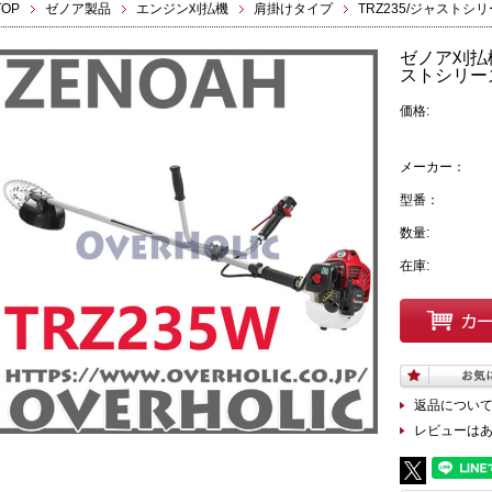
TOP
ゼノア製品
エンジン刈払機
肩掛けタイプ
TRZ235/ジャストシ
ゼノア刈払機
ストシリー
価格:
メーカー：
型番：
数量:
在庫:
返品につい
レビューは