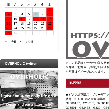
日
月
火
水
木
金
土
1
2
3
4
5
6
7
8
9
10
11
12
13
14
15
16
17
18
19
20
21
22
23
24
25
26
27
28
29
30
31
■
■
今日
定休日
※この商品はメーカーお取り寄
OVERHOLIC twitter
※離島、北海道、沖縄は別途送
※写真はイメージになります。
商品説明
★ゼノア純正部品 ブリーザ用グ
番号 514201402 ※適合機種 G
G2500TEZ、G2501T、G2501TE
G2550T、G334EZ、G330、G3