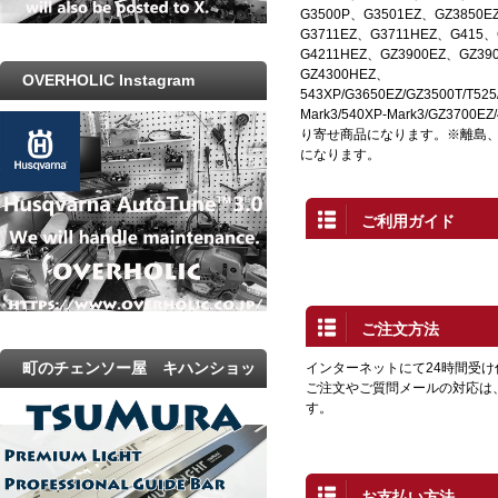
G3500P、G3501EZ、GZ3850
G3711EZ、G3711HEZ、G415、
G4211HEZ、GZ3900EZ、GZ39
GZ4300HEZ、
OVERHOLIC Instagram
543XP/G3650EZ/GZ3500T/T525
Mark3/540XP-Mark3/GZ37
り寄せ商品になります。※離島
になります。
ご利用ガイド
ご注文方法
町のチェンソー屋 キハンショッ
インターネットにて24時間受
ご注文やご質問メールの対応は
プ
す。
お支払い方法