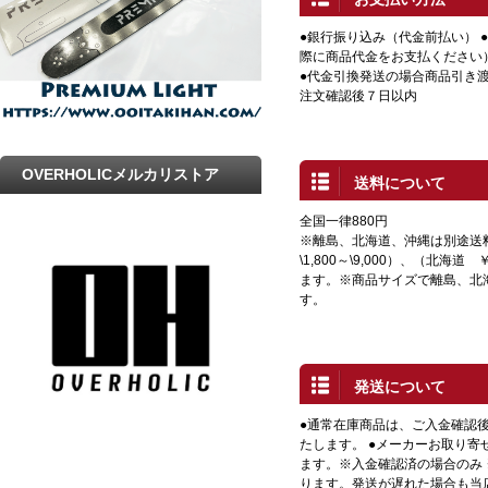
●銀行振り込み（代金前払い） 
際に商品代金をお支払ください
●代金引換発送の場合商品引き渡
注文確認後７日以内
OVERHOLICメルカリストア
送料について
全国一律880円
※離島、北海道、沖縄は別途送
\1,800～\9,000）、（北海道 
ます。※商品サイズで離島、北
す。
発送について
●通常在庫商品は、ご入金確認
たします。 ●メーカーお取り寄
ます。※入金確認済の場合のみ
ります。発送が遅れた場合も当店