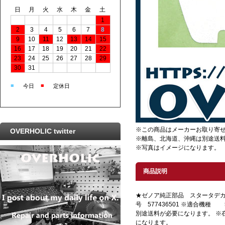
日
月
火
水
木
金
土
1
2
3
4
5
6
7
8
9
10
11
12
13
14
15
16
17
18
19
20
21
22
23
24
25
26
27
28
29
30
31
■
■
今日
定休日
※この商品はメーカーお取り寄
OVERHOLIC twitter
※離島、北海道、沖縄は別途送
※写真はイメージになります。
商品説明
★ゼノア純正部品 スタータデカ
号 577436501 ※適合機種
別途送料が必要になります。 ※
になります。