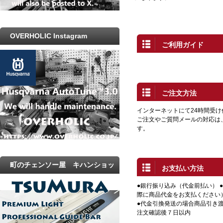
OVERHOLIC Instagram
ご利用ガイド
ご注文方法
インターネットにて24時間受
ご注文やご質問メールの対応は
す。
町のチェンソー屋 キハンショッ
お支払い方法
プ
●銀行振り込み（代金前払い） 
際に商品代金をお支払ください
●代金引換発送の場合商品引き渡
注文確認後７日以内