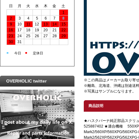
日
月
火
水
木
金
土
1
2
3
4
5
6
7
8
9
10
11
12
13
14
15
16
17
18
19
20
21
22
23
24
25
26
27
28
29
30
31
■
■
今日
定休日
※この商品はメーカーお取り寄
OVERHOLIC twitter
※離島、北海道、沖縄は別途送
※写真はサンプルになります。
商品説明
★ハスクバーナ純正部品スクリ
525887402 ★適合機種 550XP-m
Mark2/560XP/560XPG/560XPG-
Mark2/562XP/562XPG/562XPG-