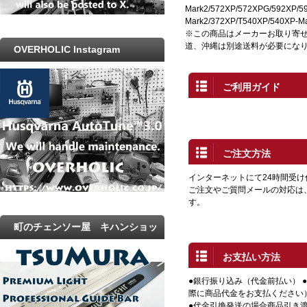
Mark2/572XP/572XPG/592XP/59
Mark2/372XP/T540XP/540XP-M
※この商品はメーカーお取り寄
道、沖縄は別途送料が必要にな
OVERHOLIC Instagram
ご利用ガイド
ご注文方法
インターネットにて24時間受
ご注文やご質問メールの対応は
す。
町のチェンソー屋 キハンショッ
プ
お支払い方法
●銀行振り込み（代金前払い） 
際に商品代金をお支払ください
●代金引換発送の場合商品引き渡