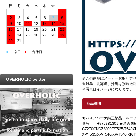
日
月
火
水
木
金
土
1
2
3
4
5
6
7
8
9
10
11
12
13
14
15
16
17
18
19
20
21
22
23
24
25
26
27
28
29
30
31
■
■
今日
定休日
※この商品はメーカーお取り寄
OVERHOLIC twitter
※離島、北海道、沖縄は別途送
※写真はイメージになります。
商品説明
★ハスクバーナ純正部品 ループ
番号 H576381301 ★適合
GZ2700T/GZ2800T/T525/T540XP
XP/T535iXP/T540iXP/T540iXP