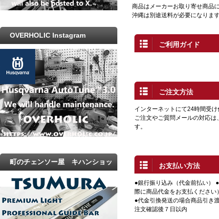
商品はメーカーお取り寄せ商品に
沖縄は別途送料が必要になりま
OVERHOLIC Instagram
ご利用ガイド
ご注文方法
インターネットにて24時間受
ご注文やご質問メールの対応は
す。
町のチェンソー屋 キハンショッ
お支払い方法
プ
●銀行振り込み（代金前払い） 
際に商品代金をお支払ください
●代金引換発送の場合商品引き渡
注文確認後７日以内