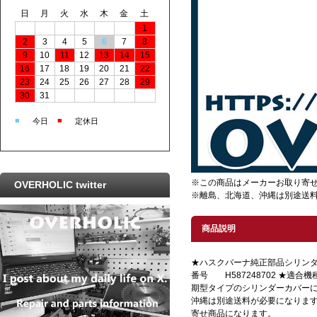
日
月
火
水
木
金
土
1
2
3
4
5
6
7
8
9
10
11
12
13
14
15
16
17
18
19
20
21
22
23
24
25
26
27
28
29
30
31
■
■
今日
定休日
※この商品はメーカーお取り寄
OVERHOLIC twitter
※離島、北海道、沖縄は別途送
商品説明
★ハスクバーナ純正部品シリンダ
番号 H587248702 ★適合機種 
期型タイプのシリンダーカバーに
沖縄は別途送料が必要になりま
寄せ商品になります。