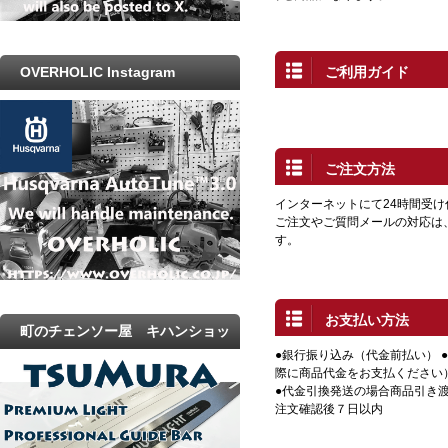
ご利用ガイド
OVERHOLIC Instagram
ご注文方法
インターネットにて24時間受
ご注文やご質問メールの対応は
す。
お支払い方法
町のチェンソー屋 キハンショッ
●銀行振り込み（代金前払い） 
プ
際に商品代金をお支払ください
●代金引換発送の場合商品引き渡
注文確認後７日以内