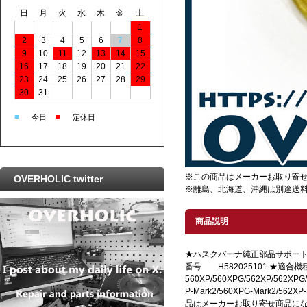
日
月
火
水
木
金
土
1
2
3
4
5
6
7
8
9
10
11
12
13
14
15
16
17
18
19
20
21
22
23
24
25
26
27
28
29
30
31
■
■
今日
定休日
※この商品はメーカーお取り寄
OVERHOLIC twitter
※離島、北海道、沖縄は別途送
商品説明
★ハスクバーナ純正部品サポート
番号 H582025101 ★適合
560XP/560XPG/562XP/562XPG/
P-Mark2/560XPG-Mark2/562X
品はメーカーお取り寄せ商品に