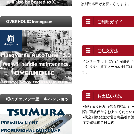
は別途送料が必要になります。
OVERHOLIC Instagram
ご利用ガイド
ご注文方法
インターネットにて24時間受
ご注文やご質問メールの対応は
す。
お支払い方法
町のチェンソー屋 キハンショッ
●銀行振り込み（代金前払い） 
プ
際に商品代金をお支払ください
●代金引換発送の場合商品引き渡
注文確認後７日以内