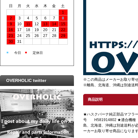
日
月
火
水
木
金
土
1
2
3
4
5
6
7
8
9
10
11
12
13
14
15
16
17
18
19
20
21
22
23
24
25
26
27
28
29
30
31
■
■
今日
定休日
※この商品はメーカーお取り寄
OVERHOLIC twitter
※離島、北海道、沖縄は別途送
商品説明
★ハスクバーナ純正部品マフラー
号 H581914802 ★適合機種 5
島、北海道、沖縄は別途送料が
ーカーお取り寄せ商品になりま