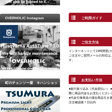
ご利用ガイド
OVERHOLIC Instagram
ご注文方法
インターネットにて24時間受
ご注文やご質問メールの対応は
す。
お支払い方法
町のチェンソー屋 キハンショッ
●銀行振り込み（代金前払い） 
プ
際に商品代金をお支払ください
●代金引換発送の場合商品引き渡
注文確認後７日以内