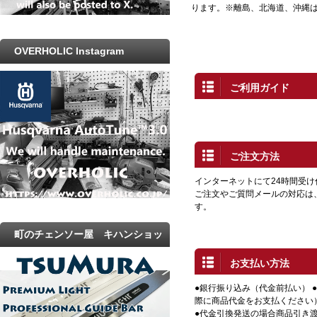
ります。※離島、北海道、沖縄
OVERHOLIC Instagram
ご利用ガイド
ご注文方法
インターネットにて24時間受
ご注文やご質問メールの対応は
す。
町のチェンソー屋 キハンショッ
プ
お支払い方法
●銀行振り込み（代金前払い） 
際に商品代金をお支払ください
●代金引換発送の場合商品引き渡