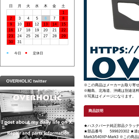
日
月
火
水
木
金
土
1
2
3
4
5
6
7
8
9
10
11
12
13
14
15
16
17
18
19
20
21
22
23
24
25
26
27
28
29
30
31
■
■
今日
定休日
OVERHOLIC twitter
※この商品はメーカーお取り寄
※離島、北海道、沖縄は別途送
※写真はイメージになります。
商品説明
★ハスクバーナ純正部品クラッ
★部品番号 599820302 ★
Mark3/540XP-Mark3 ※