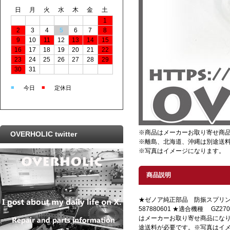
日
月
火
水
木
金
土
1
2
3
4
5
6
7
8
9
10
11
12
13
14
15
16
17
18
19
20
21
22
23
24
25
26
27
28
29
30
31
■
■
今日
定休日
※商品はメーカーお取り寄せ商
OVERHOLIC twitter
※離島、北海道、沖縄は別途送
※写真はイメージになります。
商品説明
★ゼノア純正部品 防振スプリ
587880601 ★適合機種 GZ270
はメーカーお取り寄せ商品にな
途送料が必要です。※写真はイ