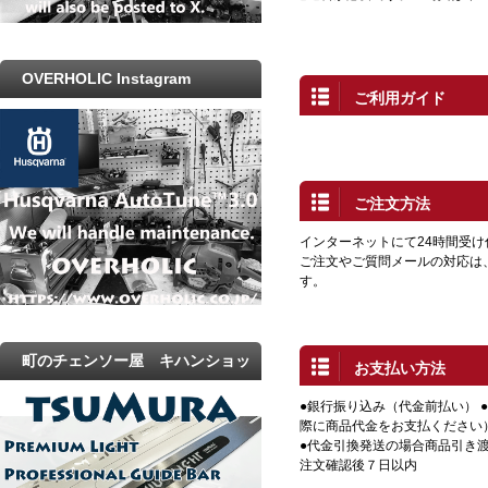
OVERHOLIC Instagram
ご利用ガイド
ご注文方法
インターネットにて24時間受
ご注文やご質問メールの対応は
す。
町のチェンソー屋 キハンショッ
お支払い方法
プ
●銀行振り込み（代金前払い） 
際に商品代金をお支払ください
●代金引換発送の場合商品引き渡
注文確認後７日以内