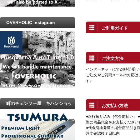
OVERHOLIC Instagram
ご利用ガイド
ご注文方法
インターネットにて24時間受
ご注文やご質問メールの対応は
す。
町のチェンソー屋 キハンショッ
お支払い方法
プ
●銀行振り込み（代金前払い） 
際に商品代金をお支払ください
●代金引換発送の場合商品引き渡
注文確認後７日以内