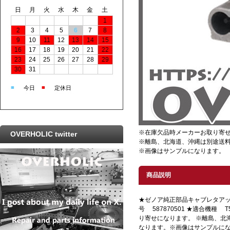
日
月
火
水
木
金
土
1
2
3
4
5
6
7
8
9
10
11
12
13
14
15
16
17
18
19
20
21
22
23
24
25
26
27
28
29
30
31
■
■
今日
定休日
※在庫欠品時メーカーお取り寄
OVERHOLIC twitter
※離島、北海道、沖縄は別途送
※画像はサンプルになります。
商品説明
★ゼノア純正部品キャブレタアッ
号 587870501 ★適合機種 
り寄せになります。 ※離島、北
なります。※画像はサンプルに