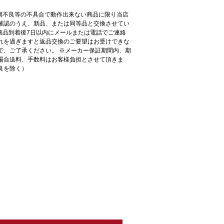
初期不良等の不具合で動作出来ない商品に限り当店
確認のうえ、新品、または同等品と交換させてい
●商品到着後7日以内にメールまたは電話でご連絡
れを過ぎますと返品交換のご要望はお受けできな
で、ご了承ください。 ※メーカー保証期間内、期
場合送料、手数料はお客様負担とさせて頂きま
良を除く）