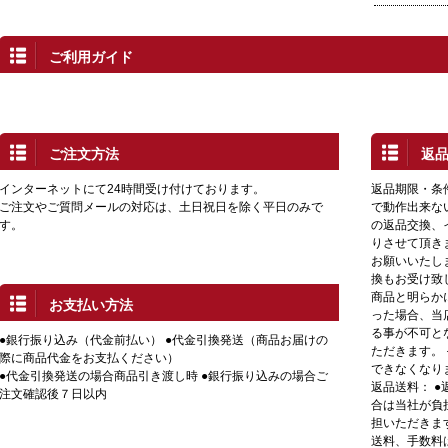
ご利用ガイド
ご注文方法
返
インターネットにて24時間受け付けております。
返品期限・条
ご注文やご質問メールの対応は、土日祝日を除く平日のみで
で動作出来な
す。
の返品交換、
りさせて頂き
お願いいたし
換もお受け致
商品と明らか
お支払い方法
った場合、当
る事が不可と
●銀行振り込み（代金前払い） ●代金引換発送（商品お届けの
ただきます。
際に商品代金をお支払ください）
できなくなり
●代金引換発送の場合商品引き渡し時 ●銀行振り込みの場合ご
返品送料： 
注文確認後７日以内
合は当社が負
担いただきま
送料、手数料