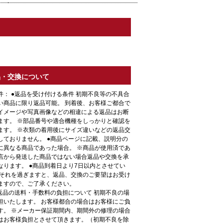
品・交換について
件： ●返品を受け付ける条件 初期不良等の不具合
い商品に限り返品可能。 到着後、お客様ご都合で
イメージや写真画像などの相違による返品はお断
ます。 ※部品番号や適合機種をしっかりと確認を
ます。 ※衣類の着用後にサイズ違いなどの返品交
しておりません。 ●商品ページに記載、説明分の
に異なる商品であった場合。 ※商品が使用済であ
店から発送した商品ではない場合返品や交換を承
なります。 ●商品到着日より7日以内とさせてい
 それを過ぎますと、返品、交換のご要望はお受け
ますので、ご了承ください。
●返品の送料・手数料の負担について 初期不良の場
担いたします。 お客様都合の場合はお客様にご負
す。 ※メーカー保証期間内、期間外の修理の場合
はお客様負担とさせて頂きます。（初期不良を除