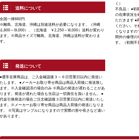
く）
送料について
不良品： ●
の在庫状況を
全国一律880円
ただきます 
※離島、北海道、沖縄は別途送料が必要になります。（沖縄
ください。そ
\1,800～\9,000）、（北海道 ￥2,250～\8,000）送料が変わり
くなりますの
ます。※商品サイズで離島、北海道、沖縄は送料が変わりま
間外の修理の
す。
す。（初期不
発送について
●通常在庫商品は、ご入金確認後３～６日営業日以内に発送い
たします。 ●メーカーお取り寄せ商品は商品入荷後に発送致し
ます。※入金確認済の場合のみ ※商品の発送が遅れることがあ
ります。発送が遅れた場合も当店は一切責任を負いません。 ●
代金引換発送の場合ご注文確認後３日営業日以内に発送いたし
ます。※メーカーお取り寄せ商品は商品入荷後の発送になりま
す。 ※写真はサンプルになりますので実際の形や長さなど違い
があります。