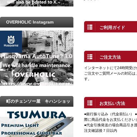
OVERHOLIC Instagram
ご利用ガイド
ご注文方法
インターネットにて24時間受
ご注文やご質問メールの対応は
す。
町のチェンソー屋 キハンショッ
お支払い方法
プ
●銀行振り込み（代金前払い） 
際に商品代金をお支払ください
●代金引換発送の場合商品引き渡
注文確認後７日以内