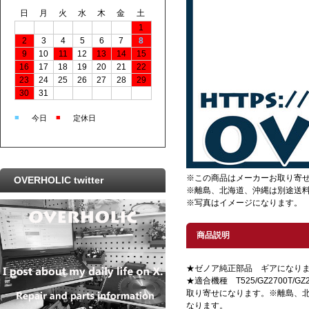
日
月
火
水
木
金
土
1
2
3
4
5
6
7
8
9
10
11
12
13
14
15
16
17
18
19
20
21
22
23
24
25
26
27
28
29
30
31
■
■
今日
定休日
※この商品はメーカーお取り寄
OVERHOLIC twitter
※離島、北海道、沖縄は別途送
※写真はイメージになります。
商品説明
★ゼノア純正部品 ギアになります。
★適合機種 T525/GZ2700T/
取り寄せになります。※離島、
なります。