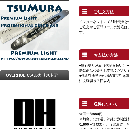
プ
ご注文方法
インターネットにて24時間受
ご注文やご質問メールの対応は
す。
お支払い方法
●銀行振り込み（代金前払い） 
際に商品代金をお支払ください
OVERHOLICメルカリストア
●代金引換発送の場合商品引き渡
注文確認後７日以内
送料について
全国一律880円
※離島、北海道、沖縄は別途送
\1,800～\9,000）、（北海道 