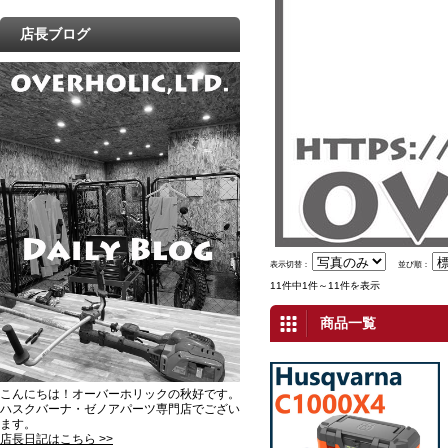
店長ブログ
表示切替：
並び順：
11件中1件～11件を表示
商品一覧
こんにちは！オーバーホリックの秋好です。
ハスクバーナ・ゼノアパーツ専門店でござい
ます。
店長日記はこちら >>