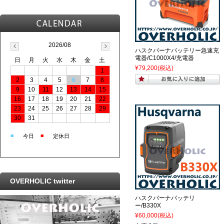
2026/08
ハスクバーナバッテリー急速充
電器/C1000X4/充電器
日
月
火
水
木
金
土
¥79,200
(税込)
1
2
3
4
5
6
7
8
9
10
11
12
13
14
15
16
17
18
19
20
21
22
23
24
25
26
27
28
29
30
31
■
■
今日
定休日
OVERHOLIC twitter
ハスクバーナバッテリ
ー/B330X
¥60,000
(税込)