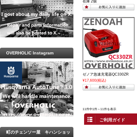
在庫 2個
OVERHOLIC Instagram
ゼノア急速充電器QC330ZR
¥17,600
(税込)
11件中1件～11件を表示
ご利用ガイド
町のチェンソー屋 キハンショッ