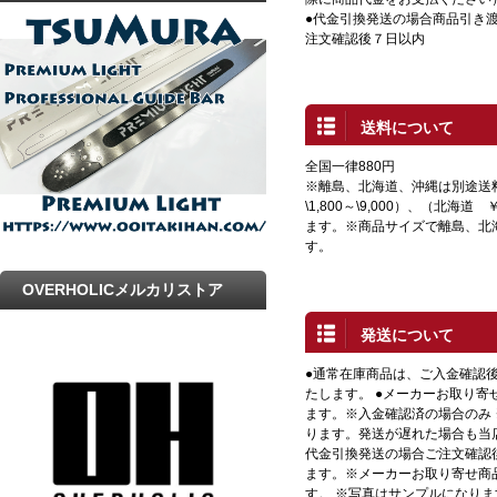
●代金引換発送の場合商品引き渡
プ
注文確認後７日以内
送料について
全国一律880円
※離島、北海道、沖縄は別途送
\1,800～\9,000）、（北海道 
ます。※商品サイズで離島、北
す。
OVERHOLICメルカリストア
発送について
●通常在庫商品は、ご入金確認
たします。 ●メーカーお取り寄
ます。※入金確認済の場合のみ
ります。発送が遅れた場合も当店
代金引換発送の場合ご注文確認
ます。※メーカーお取り寄せ商
す。 ※写真はサンプルになり