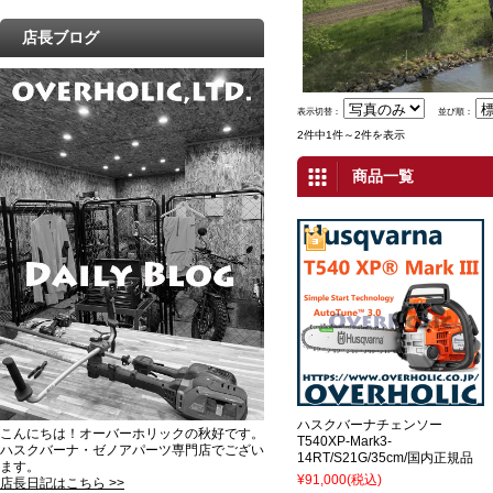
店長ブログ
表示切替：
並び順：
2件中1件～2件を表示
商品一覧
ハスクバーナチェンソー
こんにちは！オーバーホリックの秋好です。
T540XP-Mark3-
ハスクバーナ・ゼノアパーツ専門店でござい
14RT/S21G/35cm/国内正規品
ます。
¥91,000
(税込)
店長日記はこちら >>