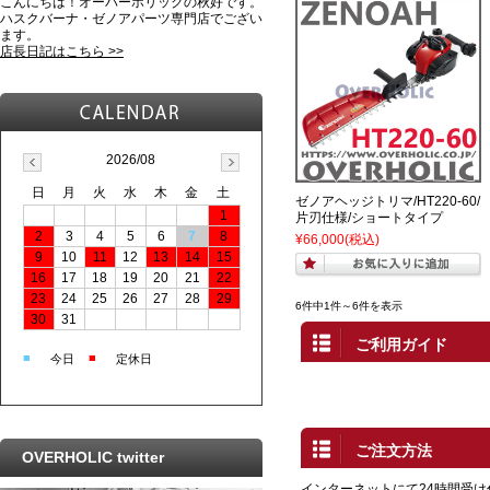
こんにちは！オーバーホリックの秋好です。
ハスクバーナ・ゼノアパーツ専門店でござい
ます。
店長日記はこちら >>
2026/08
日
月
火
水
木
金
土
ゼノアヘッジトリマ/HT220-60/
1
片刃仕様/ショートタイプ
2
3
4
5
6
7
8
¥66,000
(税込)
9
10
11
12
13
14
15
16
17
18
19
20
21
22
23
24
25
26
27
28
29
6件中1件～6件を表示
30
31
ご利用ガイド
■
■
今日
定休日
ご注文方法
OVERHOLIC twitter
インターネットにて24時間受