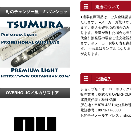
発送について
町のチェンソー屋 キハンショッ
●通常在庫商品は、ご入金確認
プ
たします。 ●メーカーお取り寄
ます。※入金確認済の場合のみ
ります。発送が遅れた場合も当店
代金引換発送の場合ご注文確認
ます。※メーカーお取り寄せ商
す。 ※写真はサンプルになり
があります。
ご連絡先
ショップ名：オーバーホリック
OVERHOLICメルカリストア
販売業者：株式会社OVERHOLI
運営責任者：秋好 佑恒
所在地：〒879-4331 大分県
電話番号：0973-77-3838
お問合せメールアドレス：
shop