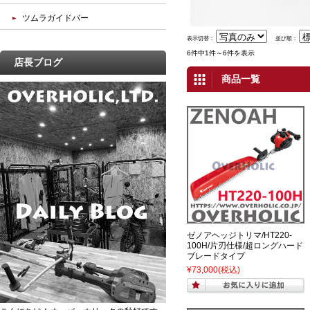
ツムラガイドバー
表示切替：
並び順：
6件中1件～6件を表示
店長ブログ
商品一覧
ゼノアヘッジトリマ/HT220-
100H/片刃仕様/超ロングハード
ブレードタイプ
¥73,000
(税込)