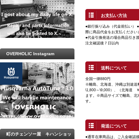
お支払い方法
●銀行振り込み（代金前払い） 
際に商品代金をお支払ください
●代金引換発送の場合商品引き渡
注文確認後７日以内
OVERHOLIC Instagram
送料について
全国一律880円
※離島、北海道、沖縄は別途送
\1,800～\9,000）、（北海道 
ます。※商品サイズで離島、北
す。
発送について
町のチェンソー屋 キハンショッ
●通常在庫商品は、ご入金確認