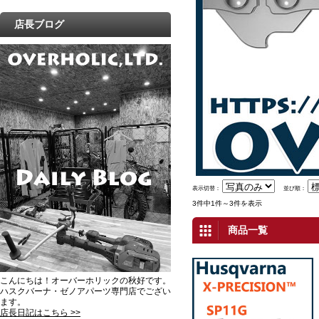
店長ブログ
表示切替：
並び順：
3件中1件～3件を表示
商品一覧
こんにちは！オーバーホリックの秋好です。
ハスクバーナ・ゼノアパーツ専門店でござい
ます。
店長日記はこちら >>