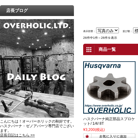
店長ブログ
表示切替：
並び順：
26件中1件～26件を表示
商品一覧
ハスクバーナ純正部品スプロケ
こんにちは！オーバーホリックの秋好です。
ット/ 1/4/ 8T
ハスクバーナ・ゼノアパーツ専門店でござい
¥3,200
(税込)
ます。
店長日記はこちら >>