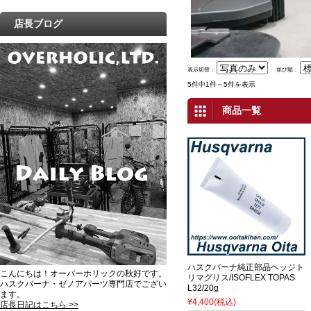
店長ブログ
表示切替：
並び順：
5件中1件～5件を表示
商品一覧
ハスクバーナ純正部品ヘッジト
こんにちは！オーバーホリックの秋好です。
リマグリス/ISOFLEX TOPAS
ハスクバーナ・ゼノアパーツ専門店でござい
L32/20g
ます。
¥4,400
(税込)
店長日記はこちら >>