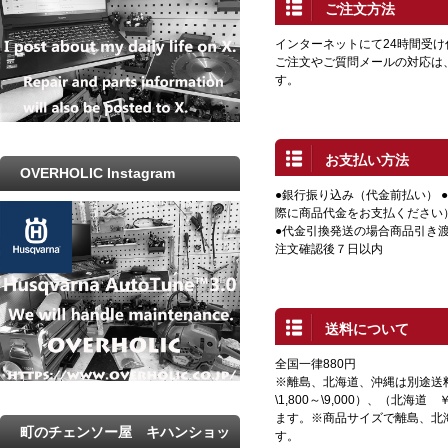
ご注文方法
インターネットにて24時間受
ご注文やご質問メールの対応は
す。
お支払い方法
OVERHOLIC Instagram
●銀行振り込み（代金前払い） 
際に商品代金をお支払ください
●代金引換発送の場合商品引き渡
注文確認後７日以内
送料について
全国一律880円
※離島、北海道、沖縄は別途送
\1,800～\9,000）、（北海道 
ます。※商品サイズで離島、北
町のチェンソー屋 キハンショッ
す。