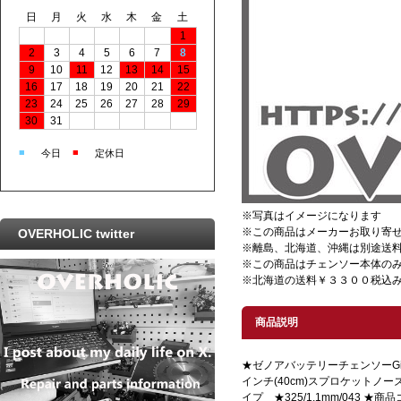
日
月
火
水
木
金
土
1
2
3
4
5
6
7
8
9
10
11
12
13
14
15
16
17
18
19
20
21
22
23
24
25
26
27
28
29
30
31
■
■
今日
定休日
※写真はイメージになります
※この商品はメーカーお取り寄
OVERHOLIC twitter
※離島、北海道、沖縄は別途送
※この商品はチェンソー本体の
※北海道の送料￥３３００税込み
商品説明
★ゼノアバッテリーチェンソーGi
インチ(40cm)スプロケットノーズ
イプ ★325/1.1mm/043 ★商