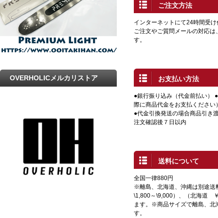
ご注文方法
インターネットにて24時間受
ご注文やご質問メールの対応は
す。
OVERHOLICメルカリストア
お支払い方法
●銀行振り込み（代金前払い） 
際に商品代金をお支払ください
●代金引換発送の場合商品引き渡
注文確認後７日以内
送料について
全国一律880円
※離島、北海道、沖縄は別途送
\1,800～\9,000）、（北海道 
ます。※商品サイズで離島、北
す。