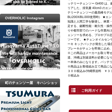
ッテリーチェンソー Gi400 
リアした、排気量 40cm3 の
テリーチェンソーの最高峰モデ
BLi200X/BLi300使用時）
OVERHOLIC Instagram
知識と人間工学を駆使し、林業
足する、鋸断性能・耐久性・操
りや都市部でのハードな作業向
ェンソーを求める、プロやプロ
ソーです。 ★チェンオイルセン
ーキ キックバックが発生した場
ブレーキがチェンを即座に止め
※この商品はメーカーお取り寄
道、沖縄は別途送料が必要になり
ー本体のみになります。バッテ
※商品はお客様組み立て商品にな
３００税込み/沖縄県送料 ￥３
０税込み
町のチェンソー屋 キハンショッ
ご利用ガイド
プ