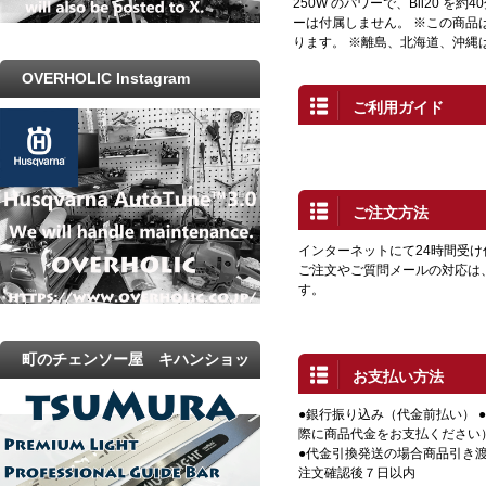
250W のパワーで、Bli20 を
ーは付属しません。 ※この商品
ります。 ※離島、北海道、沖縄
OVERHOLIC Instagram
ご利用ガイド
ご注文方法
インターネットにて24時間受
ご注文やご質問メールの対応は
す。
町のチェンソー屋 キハンショッ
お支払い方法
プ
●銀行振り込み（代金前払い） 
際に商品代金をお支払ください
●代金引換発送の場合商品引き渡
注文確認後７日以内