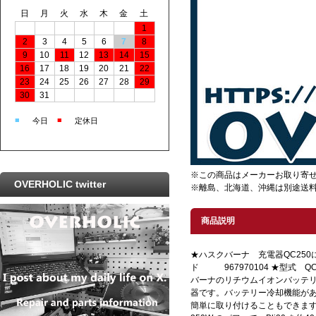
日
月
火
水
木
金
土
1
2
3
4
5
6
7
8
9
10
11
12
13
14
15
16
17
18
19
20
21
22
23
24
25
26
27
28
29
30
31
■
■
今日
定休日
※この商品はメーカーお取り寄
OVERHOLIC twitter
※離島、北海道、沖縄は別途送
商品説明
★ハスクバーナ 充電器QC250
ド 967970104 ★型式 QC
バーナのリチウムイオンバッテリ
器です。バッテリー冷却機能があ
簡単に取り付けることもできます。