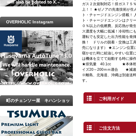
ガス２次規制対応！排ガス７５
上！！ ★ゼノアの先進技術が生
ト・チャージドエンジン搭載！ 
ト・チャージドエンジンはクリ
OVERHOLIC Instagram
０％以上の低燃費。反応熱が発
ス濃度を大幅に低減！冷却性に
運転でも安定した出力性能を発揮
換！ ドリルの脱着・交換は工
売になります） ★エンジン位置
寝かせた時に給油しやすい位置
は機体を立てて始動する時に操
★排気量 40.1cc ★本体
イズ20～200ｍｍ適合 ★減速
※離島、北海道、沖縄は別途送料(
す。
ご利用ガイド
町のチェンソー屋 キハンショッ
プ
ご注文方法