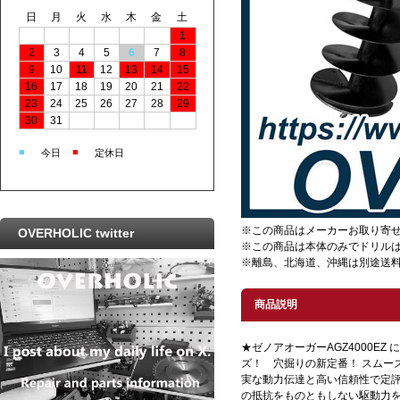
日
月
火
水
木
金
土
1
2
3
4
5
6
7
8
9
10
11
12
13
14
15
16
17
18
19
20
21
22
23
24
25
26
27
28
29
30
31
■
■
今日
定休日
※この商品はメーカーお取り寄
OVERHOLIC twitter
※この商品は本体のみでドリル
※離島、北海道、沖縄は別途送
商品説明
★ゼノアオーガーAGZ4000EZ
ズ！ 穴掘りの新定番！ スムー
実な動力伝達と高い信頼性で定
の抵抗をものともしない駆動力を発