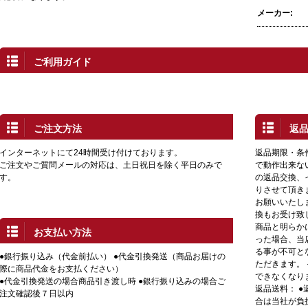
メーカー:
ご利用ガイド
ご注文方法
返
インターネットにて24時間受け付けております。
返品期限・条
ご注文やご質問メールの対応は、土日祝日を除く平日のみで
で動作出来な
す。
の返品交換、
りさせて頂き
お願いいたし
換もお受け致
商品と明らか
お支払い方法
った場合、当
る事が不可と
●銀行振り込み（代金前払い） ●代金引換発送（商品お届けの
ただきます。
際に商品代金をお支払ください）
できなくなり
●代金引換発送の場合商品引き渡し時 ●銀行振り込みの場合ご
返品送料： 
注文確認後７日以内
合は当社が負