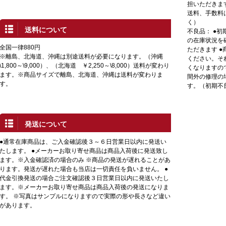
担いただきま
送料、手数料
く）
送料について
不良品： ●
の在庫状況を
全国一律880円
ただきます 
※離島、北海道、沖縄は別途送料が必要になります。（沖縄
ください。そ
\1,800～\9,000）、（北海道 ￥2,250～\8,000）送料が変わり
くなりますの
ます。※商品サイズで離島、北海道、沖縄は送料が変わりま
間外の修理の
す。
す。（初期不
発送について
●通常在庫商品は、ご入金確認後３～６日営業日以内に発送い
たします。 ●メーカーお取り寄せ商品は商品入荷後に発送致し
ます。※入金確認済の場合のみ ※商品の発送が遅れることがあ
ります。発送が遅れた場合も当店は一切責任を負いません。 ●
代金引換発送の場合ご注文確認後３日営業日以内に発送いたし
ます。※メーカーお取り寄せ商品は商品入荷後の発送になりま
す。 ※写真はサンプルになりますので実際の形や長さなど違い
があります。