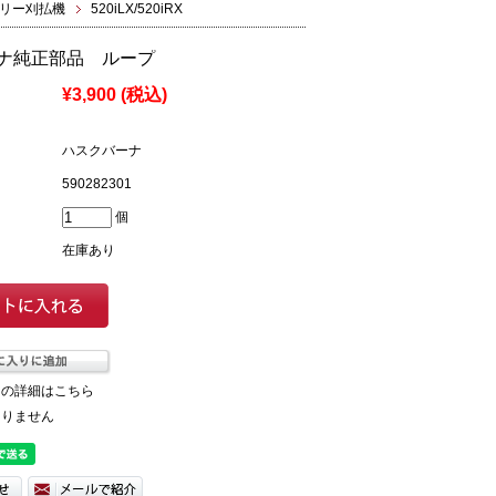
リー刈払機
520iLX/520iRX
ナ純正部品 ループ
¥3,900
(税込)
ハスクバーナ
590282301
個
在庫あり
ての詳細はこちら
ありません