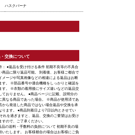
ハスクバーナ
品・交換について
件： ●返品を受け付ける条件 初期不良等の不具合
い商品に限り返品可能。 到着後、お客様ご都合で
イメージや写真画像などの相違による返品はお断
ます。 ※部品番号や適合機種をしっかりと確認を
ます。 ※衣類の着用後にサイズ違いなどの返品交
しておりません。 ●商品ページに記載、説明分の
に異なる商品であった場合。 ※商品が使用済であ
店から発送した商品ではない場合返品や交換を承
なります。 ●商品到着日より7日以内とさせてい
 それを過ぎますと、返品、交換のご要望はお受け
ますので、ご了承ください。
●返品の送料・手数料の負担について 初期不良の場
担いたします。 お客様都合の場合はお客様にご負