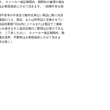
す。 ※メーカー保証期間内、期間外の修理の場合
はお客様負担とさせて頂きます。（初期不良を除
初期不良等の不具合で動作出来ない商品に限り当店
確認のうえ、新品、または同等品と交換させてい
●商品到着後7日以内にメールまたは電話でご連絡
れを過ぎますと返品交換のご要望はお受けできな
で、ご了承ください。 ※メーカー保証期間内、期
場合送料、手数料はお客様負担とさせて頂きま
良を除く）