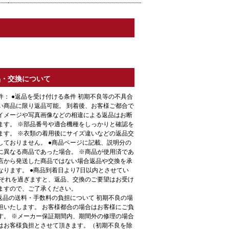
品・交換について
件： ●返品を受け付ける条件 初期不良等の不具合
い商品に限り返品可能。 到着後、お客様ご都合で
イメージや写真画像などの相違による返品はお断
ます。 ※部品番号や適合機種をしっかりと確認を
ます。 ※衣類の着用後にサイズ違いなどの返品交
しておりません。 ●商品ページに記載、説明分の
に異なる商品であった場合。 ※商品が使用済であ
店から発送した商品ではない場合返品や交換を承
なります。 ●商品到着日より7日以内とさせてい
 それを過ぎますと、返品、交換のご要望はお受け
ますので、ご了承ください。
●返品の送料・手数料の負担について 初期不良の場
担いたします。 お客様都合の場合はお客様にご負
す。 ※メーカー保証期間内、期間外の修理の場合
はお客様負担とさせて頂きます。（初期不良を除