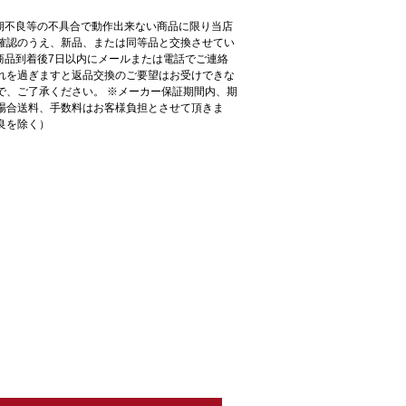
初期不良等の不具合で動作出来ない商品に限り当店
確認のうえ、新品、または同等品と交換させてい
●商品到着後7日以内にメールまたは電話でご連絡
れを過ぎますと返品交換のご要望はお受けできな
で、ご了承ください。 ※メーカー保証期間内、期
場合送料、手数料はお客様負担とさせて頂きま
良を除く）