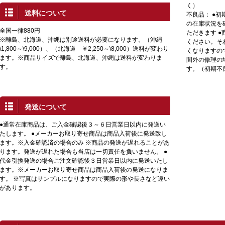
く）
送料について
不良品： ●
の在庫状況を
全国一律880円
ただきます 
※離島、北海道、沖縄は別途送料が必要になります。（沖縄
ください。そ
\1,800～\9,000）、（北海道 ￥2,250～\8,000）送料が変わり
くなりますの
ます。※商品サイズで離島、北海道、沖縄は送料が変わりま
間外の修理の
す。
す。（初期不
発送について
●通常在庫商品は、ご入金確認後３～６日営業日以内に発送い
たします。 ●メーカーお取り寄せ商品は商品入荷後に発送致し
ます。※入金確認済の場合のみ ※商品の発送が遅れることがあ
ります。発送が遅れた場合も当店は一切責任を負いません。 ●
代金引換発送の場合ご注文確認後３日営業日以内に発送いたし
ます。※メーカーお取り寄せ商品は商品入荷後の発送になりま
す。 ※写真はサンプルになりますので実際の形や長さなど違い
があります。