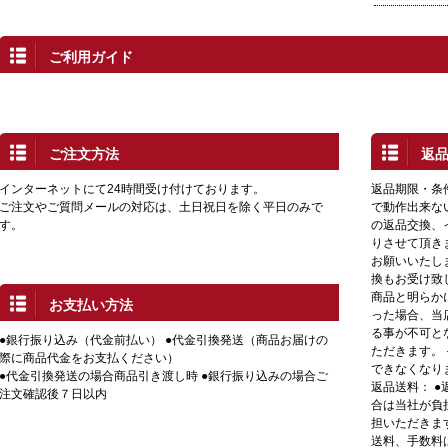
ご利用ガイド
ご注文方法
返
インターネットにて24時間受け付けております。
返品期限・条
ご注文やご質問メールの対応は、土日祝日を除く平日のみで
で動作出来な
す。
の返品交換、
りさせて頂き
お願いいたし
換もお受け致
商品と明らか
お支払い方法
った場合、当
る事が不可と
●銀行振り込み（代金前払い） ●代金引換発送（商品お届けの
ただきます。
際に商品代金をお支払ください）
できなくなり
●代金引換発送の場合商品引き渡し時 ●銀行振り込みの場合ご
返品送料： 
注文確認後７日以内
合は当社が負
担いただきま
送料、手数料