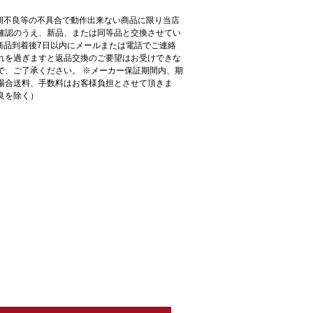
初期不良等の不具合で動作出来ない商品に限り当店
確認のうえ、新品、または同等品と交換させてい
●商品到着後7日以内にメールまたは電話でご連絡
れを過ぎますと返品交換のご要望はお受けできな
で、ご了承ください。 ※メーカー保証期間内、期
場合送料、手数料はお客様負担とさせて頂きま
良を除く）