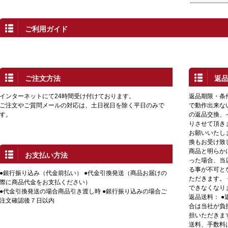
ご利用ガイド
ご注文方法
返
インターネットにて24時間受け付けております。
返品期限・条
ご注文やご質問メールの対応は、土日祝日を除く平日のみで
で動作出来な
す。
の返品交換、
りさせて頂き
お願いいたし
換もお受け致
商品と明らか
お支払い方法
った場合、当
る事が不可と
●銀行振り込み（代金前払い） ●代金引換発送（商品お届けの
ただきます。
際に商品代金をお支払ください）
できなくなり
●代金引換発送の場合商品引き渡し時 ●銀行振り込みの場合ご
返品送料： 
注文確認後７日以内
合は当社が負
担いただきま
送料、手数料