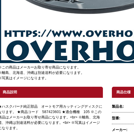
※この商品はメーカーお取り寄せ商品になります。
※離島、北海道、沖縄は別途送料が必要になります。
※写真はイメージになります。
商品説明
商品仕様
★ハスクバーナ純正部品 オートモア用カッティングディスクに
製品名:
なります。 ★商品コード 587423601 ★適合機種 105 ※この
商品はメーカーお取り寄せ商品になります。<br> ※離島、北海
型番:
道、沖縄は別途送料が必要になります。<br> ※写真はイメージ
になります。
メーカー: