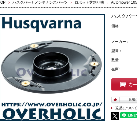
TOP
ハスクバーナメンテナンスパーツ
ロボット芝刈り機
Automower 10
ハスクバー
価格:
メーカー：
型番：
数量:
在庫:
返品につい