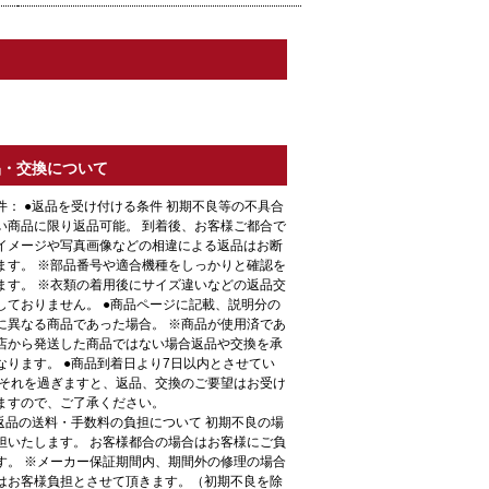
品・交換について
件： ●返品を受け付ける条件 初期不良等の不具合
い商品に限り返品可能。 到着後、お客様ご都合で
イメージや写真画像などの相違による返品はお断
ます。 ※部品番号や適合機種をしっかりと確認を
ます。 ※衣類の着用後にサイズ違いなどの返品交
しておりません。 ●商品ページに記載、説明分の
に異なる商品であった場合。 ※商品が使用済であ
店から発送した商品ではない場合返品や交換を承
なります。 ●商品到着日より7日以内とさせてい
 それを過ぎますと、返品、交換のご要望はお受け
ますので、ご了承ください。
●返品の送料・手数料の負担について 初期不良の場
担いたします。 お客様都合の場合はお客様にご負
す。 ※メーカー保証期間内、期間外の修理の場合
はお客様負担とさせて頂きます。（初期不良を除