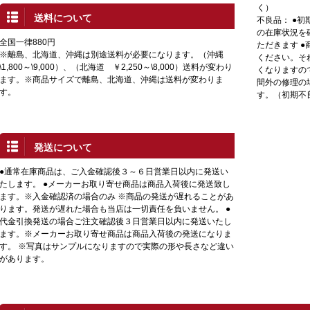
く）
送料について
不良品： ●
の在庫状況を
全国一律880円
ただきます 
※離島、北海道、沖縄は別途送料が必要になります。（沖縄
ください。そ
\1,800～\9,000）、（北海道 ￥2,250～\8,000）送料が変わり
くなりますの
ます。※商品サイズで離島、北海道、沖縄は送料が変わりま
間外の修理の
す。
す。（初期不
発送について
●通常在庫商品は、ご入金確認後３～６日営業日以内に発送い
たします。 ●メーカーお取り寄せ商品は商品入荷後に発送致し
ます。※入金確認済の場合のみ ※商品の発送が遅れることがあ
ります。発送が遅れた場合も当店は一切責任を負いません。 ●
代金引換発送の場合ご注文確認後３日営業日以内に発送いたし
ます。※メーカーお取り寄せ商品は商品入荷後の発送になりま
す。 ※写真はサンプルになりますので実際の形や長さなど違い
があります。