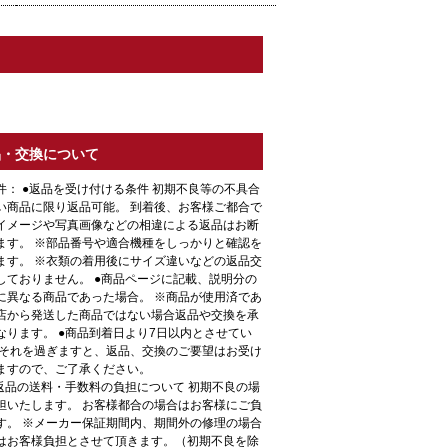
品・交換について
件： ●返品を受け付ける条件 初期不良等の不具合
い商品に限り返品可能。 到着後、お客様ご都合で
イメージや写真画像などの相違による返品はお断
ます。 ※部品番号や適合機種をしっかりと確認を
ます。 ※衣類の着用後にサイズ違いなどの返品交
しておりません。 ●商品ページに記載、説明分の
に異なる商品であった場合。 ※商品が使用済であ
店から発送した商品ではない場合返品や交換を承
なります。 ●商品到着日より7日以内とさせてい
 それを過ぎますと、返品、交換のご要望はお受け
ますので、ご了承ください。
●返品の送料・手数料の負担について 初期不良の場
担いたします。 お客様都合の場合はお客様にご負
す。 ※メーカー保証期間内、期間外の修理の場合
はお客様負担とさせて頂きます。（初期不良を除