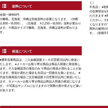
く）
送料について
不良品： ●
の在庫状況を
全国一律880円
ただきます 
※離島、北海道、沖縄は別途送料が必要になります。（沖縄
ください。そ
\1,800～\9,000）、（北海道 ￥2,250～\8,000）送料が変わり
くなりますの
ます。※商品サイズで離島、北海道、沖縄は送料が変わりま
間外の修理の
す。
す。（初期不
発送について
●通常在庫商品は、ご入金確認後３～６日営業日以内に発送い
たします。 ●メーカーお取り寄せ商品は商品入荷後に発送致し
ます。※入金確認済の場合のみ ※商品の発送が遅れることがあ
ります。発送が遅れた場合も当店は一切責任を負いません。 ●
代金引換発送の場合ご注文確認後３日営業日以内に発送いたし
ます。※メーカーお取り寄せ商品は商品入荷後の発送になりま
す。 ※写真はサンプルになりますので実際の形や長さなど違い
があります。