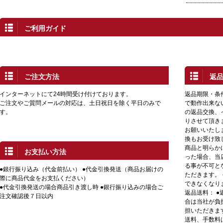
ご利用ガイド
ご注文方法
返
インターネットにて24時間受け付けております。
返品期限・条
ご注文やご質問メールの対応は、土日祝日を除く平日のみで
で動作出来な
す。
の返品交換、
りさせて頂き
お願いいたし
換もお受け致
商品と明らか
お支払い方法
った場合、当
る事が不可と
●銀行振り込み（代金前払い） ●代金引換発送（商品お届けの
ただきます。
際に商品代金をお支払ください）
できなくなり
●代金引換発送の場合商品引き渡し時 ●銀行振り込みの場合ご
返品送料： 
注文確認後７日以内
合は当社が負
担いただきま
送料、手数料