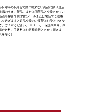
初期不良等の不具合で動作出来ない商品に限り当店
確認のうえ、新品、または同等品と交換させてい
●商品到着後7日以内にメールまたは電話でご連絡
れを過ぎますと返品交換のご要望はお受けできな
で、ご了承ください。 ※メーカー保証期間内、期
場合送料、手数料はお客様負担とさせて頂きま
良を除く）