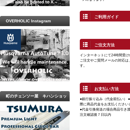
ご利用ガイド
OVERHOLIC Instagram
ご注文方法
インターネットにて24時間受
ご注文やご質問メールの対応は
す。
お支払い方法
町のチェンソー屋 キハンショッ
●銀行振り込み（代金前払い） 
際に商品代金をお支払ください
プ
●代金引換発送の場合商品引き渡
注文確認後７日以内