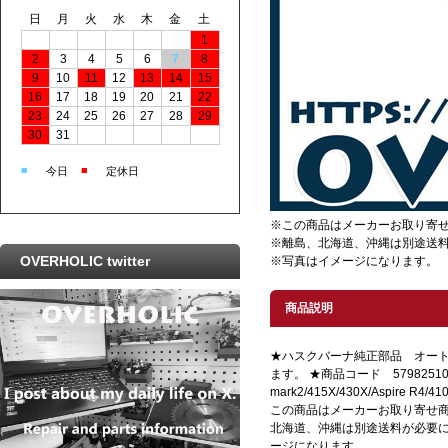
日
月
火
水
木
金
土
1
2
3
4
5
6
7
8
9
10
11
12
13
14
15
16
17
18
19
20
21
22
23
24
25
26
27
28
29
30
31
■
■
今日
定休日
※この商品はメーカーお取り寄
※離島、北海道、沖縄は別途送
OVERHOLIC twitter
※写真はイメージになります。
商品説明
★ハスクバーナ純正部品 オート
ます。 ★商品コード 579825104
mark2/415X/430X/Aspire R4/4
この商品はメーカーお取り寄せ商品
北海道、沖縄は別途送料が必要にな
ージになります。