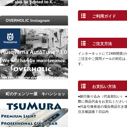
ご利用ガイド
OVERHOLIC Instagram
ご注文方法
インターネットにて24時間受
ご注文やご質問メールの対応は
す。
お支払い方法
町のチェンソー屋 キハンショッ
●銀行振り込み（代金前払い） 
際に商品代金をお支払ください
プ
●代金引換発送の場合商品引き渡
注文確認後７日以内