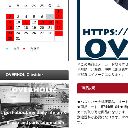
日
月
火
水
木
金
土
1
2
3
4
5
6
7
8
9
10
11
12
13
14
15
16
17
18
19
20
21
22
23
24
25
26
27
28
29
30
31
■
■
今日
定休日
※この商品はメーカーお取り寄
※離島、北海道、沖縄は別途送
OVERHOLIC twitter
※写真はイメージになります。
商品説明
★ハスクバーナ純正部品 オー
★商品コード 574465104 ★
カーお取り寄せ商品になります。<
別途送料が必要になります。<br
す。