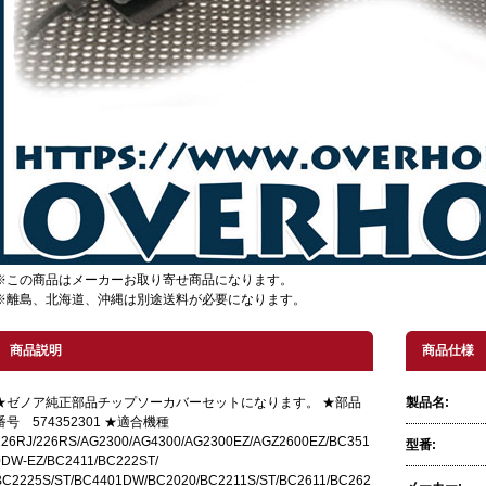
※この商品はメーカーお取り寄せ商品になります。
※離島、北海道、沖縄は別途送料が必要になります。
商品説明
商品仕様
★ゼノア純正部品チップソーカバーセットになります。 ★部品
製品名:
番号 574352301 ★適合機種
226RJ/226RS/AG2300/AG4300/AG2300EZ/AGZ2600EZ/BC351
型番:
0DW-EZ/BC2411/BC222ST/
BC2225S/ST/BC4401DW/BC2020/BC2211S/ST/BC2611/BC262