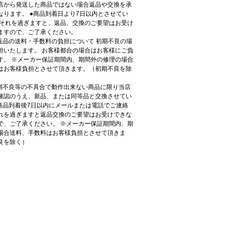
店から発送した商品ではない場合返品や交換を承
なります。 ●商品到着日より7日以内とさせてい
 それを過ぎますと、返品、交換のご要望はお受け
ますので、ご了承ください。
●返品の送料・手数料の負担について 初期不良の場
担いたします。 お客様都合の場合はお客様にご負
す。 ※メーカー保証期間内、期間外の修理の場合
はお客様負担とさせて頂きます。（初期不良を除
初期不良等の不具合で動作出来ない商品に限り当店
確認のうえ、新品、または同等品と交換させてい
●商品到着後7日以内にメールまたは電話でご連絡
れを過ぎますと返品交換のご要望はお受けできな
で、ご了承ください。 ※メーカー保証期間内、期
場合送料、手数料はお客様負担とさせて頂きま
良を除く）