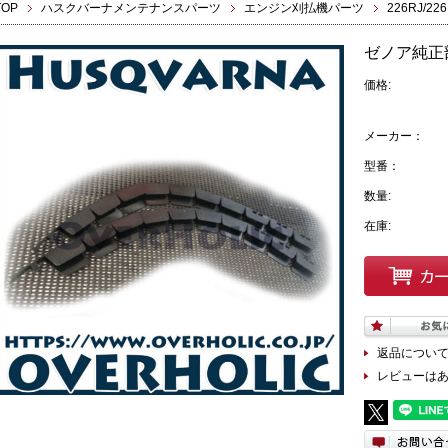
TOP
ハスクバーナメンテナンスパーツ
エンジン刈払機パーツ
226RJ/22
ゼノア純正
価格:
メーカー：
型番：
数量:
在庫:
返品につい
レビューは