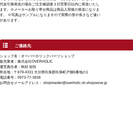
代金引換発送の場合ご注文確認後３日営業日以内に発送いたし
ます。※メーカーお取り寄せ商品は商品入荷後の発送になりま
す。 ※写真はサンプルになりますので実際の形や長さなど違い
があります。
ご連絡先
ショップ名：オーバーホリックパーツショップ
販売業者：株式会社OVERHOLIC
運営責任者：秋好 佑恒
所在地：〒879-4331 大分県玖珠郡玖珠町戸畑6番地の1
電話番号：0973-77-3838
お問合せメールアドレス：
shopmaster@overholic.sh.shopserve.jp