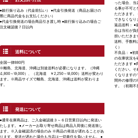
った場合、当
る事が不可と
●銀行振り込み（代金前払い） ●代金引換発送（商品お届けの
ただきます。
際に商品代金をお支払ください）
できなくなり
●代金引換発送の場合商品引き渡し時 ●銀行振り込みの場合ご
返品送料： 
注文確認後７日以内
合は当社が負
担いただきま
送料、手数料
く）
送料について
不良品： ●
の在庫状況を
全国一律880円
ただきます 
※離島、北海道、沖縄は別途送料が必要になります。（沖縄
ください。そ
\1,800～\9,000）、（北海道 ￥2,250～\8,000）送料が変わり
くなりますの
ます。※商品サイズで離島、北海道、沖縄は送料が変わりま
間外の修理の
す。
す。（初期不
発送について
●通常在庫商品は、ご入金確認後３～６日営業日以内に発送い
たします。 ●メーカーお取り寄せ商品は商品入荷後に発送致し
ます。※入金確認済の場合のみ ※商品の発送が遅れることがあ
ります。発送が遅れた場合も当店は一切責任を負いません。 ●