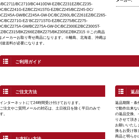
メーカー:
0/BC2711/BC2710/BC4410DW-EZ/BCZ231EZ/BCZ235-
DC/BCZ241G-EZ/BCZ241STG-EZ/BCZ245/BCZ245-DC/
BCZ245A-GW/BCZ245A-GW-DC/BCZ260L/BCZ261EZ/BCZ265-
DC/BCZ271G-EZ/ BCZ271STG-EZ/BCZ275/BCZ275-
DC/BCZ275A-GW/BCZ275A-GW-DC/BCZ300EZ/BCZ300ST-
EZ/BCZ315/BKZ266EZ/BKZ275/BKZ305EZ/BKZ315 ※この商品
はメーカーお取り寄せ商品になります。※離島、北海道、沖縄は
別途送料が必要になります。
ご利用ガイド
ご注文方法
返
インターネットにて24時間受け付けております。
返品期限・条
ご注文やご質問メールの対応は、土日祝日を除く平日のみで
で動作出来な
す。
の返品交換、
りさせて頂き
お願いいたし
換もお受け致
商品と明らか
お支払い方法