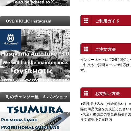
ご利用ガイド
OVERHOLIC Instagram
ご注文方法
インターネットにて24時間受
ご注文やご質問メールの対応は
す。
お支払い方法
町のチェンソー屋 キハンショッ
●銀行振り込み（代金前払い） 
プ
際に商品代金をお支払ください
●代金引換発送の場合商品引き渡
注文確認後７日以内