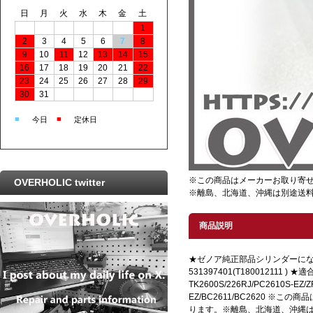
日
月
火
水
木
金
土
1
2
3
4
5
6
7
8
9
10
11
12
13
14
15
16
17
18
19
20
21
22
23
24
25
26
27
28
29
30
31
■
■
今日
定休日
※この商品はメーカーお取り寄
OVERHOLIC twitter
※離島、北海道、沖縄は別途送
商品説明
★ゼノア純正部品シリンダーに
531397401(T180012111 )
TK2600S/226RJ/PC2610S-EZ/Z
EZ/BC2611/BC2620 ※
ります。※離島、北海道、沖縄