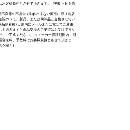
はお客様負担とさせて頂きます。（初期不良を除
初期不良等の不具合で動作出来ない商品に限り当店
確認のうえ、新品、または同等品と交換させてい
●商品到着後7日以内にメールまたは電話でご連絡
れを過ぎますと返品交換のご要望はお受けできな
で、ご了承ください。 ※メーカー保証期間内、期
場合送料、手数料はお客様負担とさせて頂きま
良を除く）