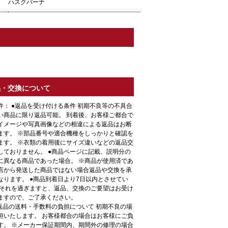
ハスクバーナ
品・交換について
件： ●返品を受け付ける条件 初期不良等の不具合
い商品に限り返品可能。 到着後、お客様ご都合で
イメージや写真画像などの相違による返品はお断
ます。 ※部品番号や適合機種をしっかりと確認を
ます。 ※衣類の着用後にサイズ違いなどの返品交
しておりません。 ●商品ページに記載、説明分の
に異なる商品であった場合。 ※商品が使用済であ
店から発送した商品ではない場合返品や交換を承
なります。 ●商品到着日より7日以内とさせてい
 それを過ぎますと、返品、交換のご要望はお受け
ますので、ご了承ください。
●返品の送料・手数料の負担について 初期不良の場
担いたします。 お客様都合の場合はお客様にご負
す。 ※メーカー保証期間内、期間外の修理の場合