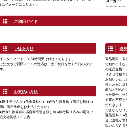
メーカー:
真はイメージになります。
ご利用ガイド
ご注文方法
返
インターネットにて24時間受け付けております。
返品期限・条
ご注文やご質問メールの対応は、土日祝日を除く平日のみで
で動作出来な
す。
の返品交換、
りさせて頂き
お願いいたし
換もお受け致
商品と明らか
お支払い方法
った場合、当
る事が不可と
●銀行振り込み（代金前払い） ●代金引換発送（商品お届けの
ただきます。
際に商品代金をお支払ください）
できなくなり
●代金引換発送の場合商品引き渡し時 ●銀行振り込みの場合ご
返品送料： 
注文確認後７日以内
合は当社が負
担いただきま