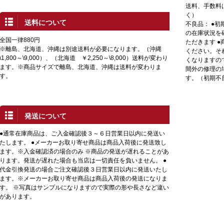
送料、手数料
く）
送料について
不良品： ●
の在庫状況を
全国一律880円
ただきます 
※離島、北海道、沖縄は別途送料が必要になります。（沖縄
ください。そ
\1,800～\9,000）、（北海道 ￥2,250～\8,000）送料が変わり
くなりますの
ます。※商品サイズで離島、北海道、沖縄は送料が変わりま
間外の修理の
す。
す。（初期不
発送について
●通常在庫商品は、ご入金確認後３～６日営業日以内に発送い
たします。 ●メーカーお取り寄せ商品は商品入荷後に発送致し
ます。※入金確認済の場合のみ ※商品の発送が遅れることがあ
ります。発送が遅れた場合も当店は一切責任を負いません。 ●
代金引換発送の場合ご注文確認後３日営業日以内に発送いたし
ます。※メーカーお取り寄せ商品は商品入荷後の発送になりま
す。 ※写真はサンプルになりますので実際の形や長さなど違い
があります。