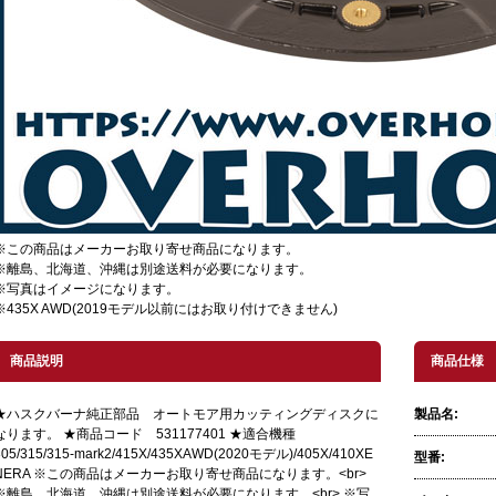
※この商品はメーカーお取り寄せ商品になります。
※離島、北海道、沖縄は別途送料が必要になります。
※写真はイメージになります。
※435X AWD(2019モデル以前にはお取り付けできません)
商品説明
商品仕様
★ハスクバーナ純正部品 オートモア用カッティングディスクに
製品名:
なります。 ★商品コード 531177401 ★適合機種
305/315/315-mark2/415X/435XAWD(2020モデル)/405X/410XE
型番:
NERA ※この商品はメーカーお取り寄せ商品になります。<br>
※離島、北海道、沖縄は別途送料が必要になります。<br> ※写