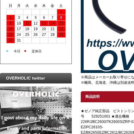
日
月
火
水
木
金
土
1
2
3
4
5
6
7
8
9
10
11
12
13
14
15
16
17
18
19
20
21
22
23
24
25
26
27
28
29
30
31
■
■
今日
定休日
※商品はメーカーお取り寄せに
OVERHOLIC twitter
※離島、北海道、沖縄は別途送
商品説明
★ゼノア純正部品 ピストンリン
号 529251001 ★適合機
226RJ/BC2600/TK2600S/ZRP-0
EZ/PC2610S-
EZ/BK2650EZ/BC2611/BC2620/