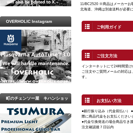
11/BC2520 ※商品はメーカ
北海道、沖縄は別途送料が必要
OVERHOLIC Instagram
ご利用ガイド
ご注文方法
インターネットにて24時間受
ご注文やご質問メールの対応は
す。
町のチェンソー屋 キハンショッ
お支払い方法
プ
●銀行振り込み（代金前払い） 
際に商品代金をお支払ください
●代金引換発送の場合商品引き渡
注文確認後７日以内