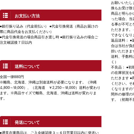
お願いいたし
換もお受け致
商品と明らか
お支払い方法
った場合、当
る事が不可と
●銀行振り込み（代金前払い） ●代金引換発送（商品お届けの
ただきます。
際に商品代金をお支払ください）
できなくなり
●代金引換発送の場合商品引き渡し時 ●銀行振り込みの場合ご
返品送料： 
注文確認後７日以内
合は当社が負
担いただきま
送料、手数料
く）
送料について
不良品： ●
の在庫状況を
全国一律880円
ただきます 
※離島、北海道、沖縄は別途送料が必要になります。（沖縄
ください。そ
\1,800～\9,000）、（北海道 ￥2,250～\8,000）送料が変わり
くなりますの
ます。※商品サイズで離島、北海道、沖縄は送料が変わりま
間外の修理の
す。
す。（初期不
発送について
●通常在庫商品は、ご入金確認後３～６日営業日以内に発送い