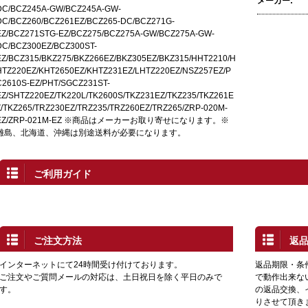
メーカー:
DC/BCZ245A-GW/BCZ245A-GW-
DC/BCZ260/BCZ261EZ/BCZ265-DC/BCZ271G-
EZ/BCZ271STG-EZ/BCZ275/BCZ275A-GW/BCZ275A-GW-
DC/BCZ300EZ/BCZ300ST-
EZ/BCZ315/BKZ275/BKZ266EZ/BKZ305EZ/BKZ315/HHT2210/H
HTZ220EZ/KHT2650EZ/KHTZ231EZ/LHTZ220EZ/NSZ257EZ/P
C2610S-EZ/PHT/SGCZ231ST-
EZ/SHTZ220EZ/TK220L/TK2600S/TKZ231EZ/TKZ235/TKZ261E
Z/TKZ265/TRZ230EZ/TRZ235/TRZ260EZ/TRZ265/ZRP-020M-
EZ/ZRP-021M-EZ ※商品はメーカーお取り寄せになります。※
離島、北海道、沖縄は別途送料が必要になります。
ご利用ガイド
ご注文方法
返
インターネットにて24時間受け付けております。
返品期限・条
ご注文やご質問メールの対応は、土日祝日を除く平日のみで
で動作出来な
す。
の返品交換、
りさせて頂き