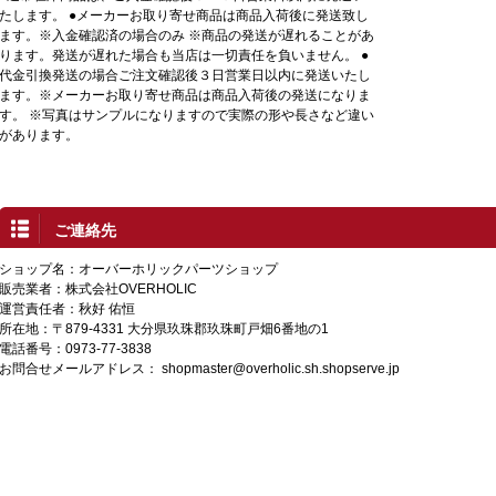
たします。 ●メーカーお取り寄せ商品は商品入荷後に発送致し
ます。※入金確認済の場合のみ ※商品の発送が遅れることがあ
ります。発送が遅れた場合も当店は一切責任を負いません。 ●
代金引換発送の場合ご注文確認後３日営業日以内に発送いたし
ます。※メーカーお取り寄せ商品は商品入荷後の発送になりま
す。 ※写真はサンプルになりますので実際の形や長さなど違い
があります。
ご連絡先
ショップ名：オーバーホリックパーツショップ
販売業者：株式会社OVERHOLIC
運営責任者：秋好 佑恒
所在地：〒879-4331 大分県玖珠郡玖珠町戸畑6番地の1
電話番号：0973-77-3838
お問合せメールアドレス：
shopmaster@overholic.sh.shopserve.jp