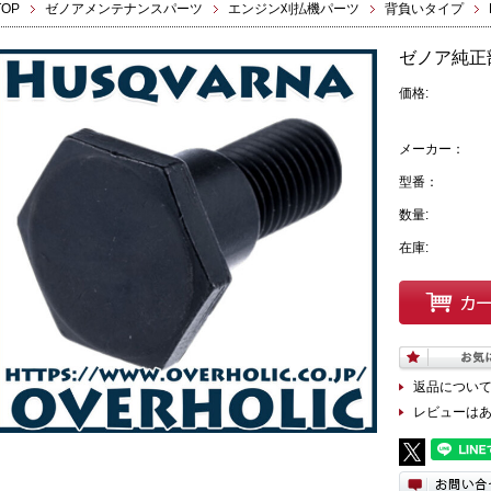
TOP
ゼノアメンテナンスパーツ
エンジン刈払機パーツ
背負いタイプ
ゼノア純正
価格:
メーカー：
型番：
数量:
在庫:
返品につい
レビューは