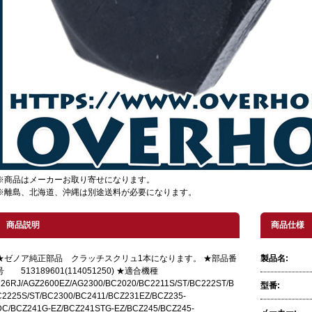
※商品はメーカーお取り寄せになります。
※離島、北海道、沖縄は別途送料が必要になります。
商品説明
商品仕様
★ゼノア純正部品 クラッチスクリュ1本になります。 ★部品番
製品名:
号 513189601(114051250) ★適合機種
226RJ/AGZ2600EZ/AG2300/BC2020/BC2211S/ST/BC222ST/B
型番:
C2225S/ST/BC2300/BC2411/BCZ231EZ/BCZ235-
DC/BCZ241G-EZ/BCZ241STG-EZ/BCZ245/BCZ245-