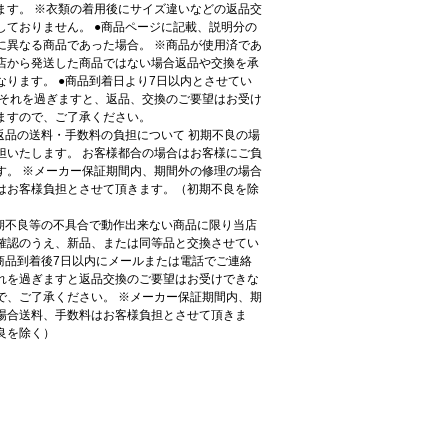
ます。 ※衣類の着用後にサイズ違いなどの返品交
しておりません。 ●商品ページに記載、説明分の
に異なる商品であった場合。 ※商品が使用済であ
店から発送した商品ではない場合返品や交換を承
なります。 ●商品到着日より7日以内とさせてい
 それを過ぎますと、返品、交換のご要望はお受け
ますので、ご了承ください。
●返品の送料・手数料の負担について 初期不良の場
担いたします。 お客様都合の場合はお客様にご負
す。 ※メーカー保証期間内、期間外の修理の場合
はお客様負担とさせて頂きます。（初期不良を除
初期不良等の不具合で動作出来ない商品に限り当店
確認のうえ、新品、または同等品と交換させてい
●商品到着後7日以内にメールまたは電話でご連絡
れを過ぎますと返品交換のご要望はお受けできな
で、ご了承ください。 ※メーカー保証期間内、期
場合送料、手数料はお客様負担とさせて頂きま
良を除く）