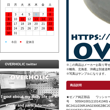
日
月
火
水
木
金
土
1
2
3
4
5
6
7
8
9
10
11
12
13
14
15
16
17
18
19
20
21
22
23
24
25
26
27
28
29
30
31
■
■
今日
定休日
OVERHOLIC twitter
※この商品はメーカーお取り寄
※離島、北海道、沖縄は別途送
※写真はサンプルになります。
商品説明
★ゼノア純正部品 ワッシャー/
号 505041001(1101413
BC2411/226RJ/AG2300EZ/BC20