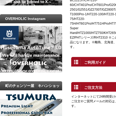
BC222ST/CHT220-
60/CHT401Pro/CHT601Pro/G20
2501/G2551/GZ2700T/GZ2800T
T1000Pro-1/HT220-100/HT220-
OVERHOLIC Instagram
75/HT220-
75H/HT601Pro/HT751HPro/HT7
Super
Hard/HTZ1000/HTZ750/KHT26
EZ/PHTシリーズ/RHT2310
品になります。※離島、北海道
す。
ご利用ガイド
町のチェンソー屋 キハンショッ
ご注文方法
プ
インターネットにて24時間受
ご注文やご質問メールの対応は
す。