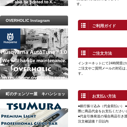
す。
OVERHOLIC Instagram
ご利用ガイド
ご注文方法
インターネットにて24時間受
ご注文やご質問メールの対応は
す。
町のチェンソー屋 キハンショッ
お支払い方法
プ
●銀行振り込み（代金前払い） 
際に商品代金をお支払ください
●代金引換発送の場合商品引き渡
注文確認後７日以内