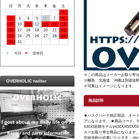
日
月
火
水
木
金
土
1
2
3
4
5
6
7
8
9
10
11
12
13
14
15
16
17
18
19
20
21
22
23
24
25
26
27
28
29
30
31
■
■
今日
定休日
※この商品はメーカーお取り寄
※離島、北海道、沖縄は別途送
OVERHOLIC twitter
※写真はイメージになります。
商品説明
★ハスクバーナ純正部品 オー
アになります。 ★商品コード 50
430X(前期モデル)/430X/450X/
カーお取り寄せ商品になります。<
別途送料が必要になります。<br